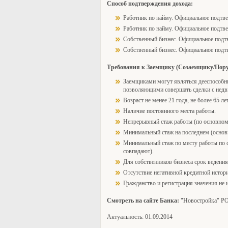
Способ подтверждения дохода:
Работник по найму. Официальное подтве
Работник по найму. Официальное подтве
Собственный бизнес. Официальное подтв
Собственный бизнес. Официальное подтв
Требования к Заемщику (Созаемщику/Пор
Заемщиками могут являться дееспособн
позволяющими совершать сделки с нед
Возраст не менее 21 года, не более 65 лет
Наличие постоянного места работы.
Непрерывный стаж работы (по основному 
Минимальный стаж на последнем (основно
Минимальный стаж по месту работы по со
совпадают).
Для собственников бизнеса срок ведения 
Отсутствие негативной кредитной истор
Гражданство и регистрация значения не 
Смотреть на сайте Банка:
"Новостройка" 
Актуальность: 01.09.2014