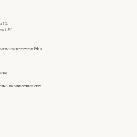
на 1%
 на 1.5%
льными на территории РФ и
ессии
оты и по совместительству