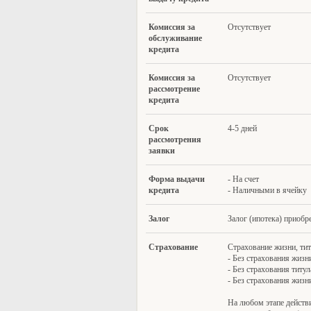
Комис
сия за
Отсутствует
обслуживание
кредита
Комис
сия за
Отсутствует
рассмотрение
кредита
Срок
4-5 дней
рассмотрения
заявки
Форм
а выдачи
- На счет
кредита
- Наличными в ячейку
З
алог
Залог (ипотека) приоб
С
трахование
Страхование жизни, тит
- Без страхования жизн
- Без страхования титу
- Без страхования жизн
На любом этапе действ