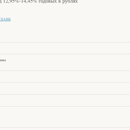
 12,95%-14,45% годовых в рублях
СБАНК
анка