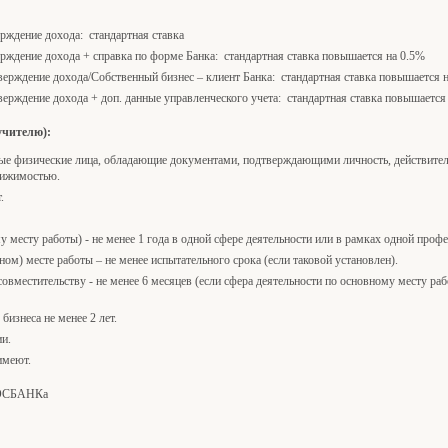
рждение дохода: стандартная ставка
рждение дохода + справка по форме Банка: стандартная ставка повышается на 0.5%
ерждение дохода/Собственный бизнес – клиент Банка: стандартная ставка повышается 
ерждение дохода + доп. данные управленческого учета: стандартная ставка повышается
учителю):
ые физические лица, обладающие документами, подтверждающими личность, действите
вижимостью.
.
месту работы) - не менее 1 года в одной сфере деятельности или в рамках одной проф
м) месте работы – не менее испытательного срока (если таковой установлен).
вместительству - не менее 6 месяцев (если сфера деятельности по основному месту раб
бизнеса не менее 2 лет.
ии.
имеют.
РОСБАНКа