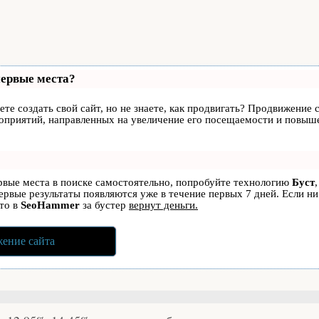
первые места?
те создать свой сайт, но не знаете, как продвигать? Продвижение с
роприятий, направленных на увеличение его посещаемости и повыше
ервые места в поиске самостоятельно, попробуйте технологию
Буст
первые результаты появляются уже в течение первых 7 дней. Если ни
 то в
SeoHammer
за бустер
вернут деньги.
ение сайта