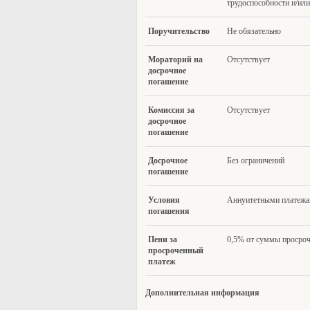
трудоспособности и/или
Поручит
ельство
Не обязательно
М
ораторий на
Отсутствует
досрочное
погашение
Комиссия за
Отсутствует
досрочное
погашение
Д
осрочное
Без ограничений
погашение
Ус
ловия
Аннуитетными платежа
погашения
Пени за
0,5% от суммы просроч
просроченный
платеж
Дополнительная информация