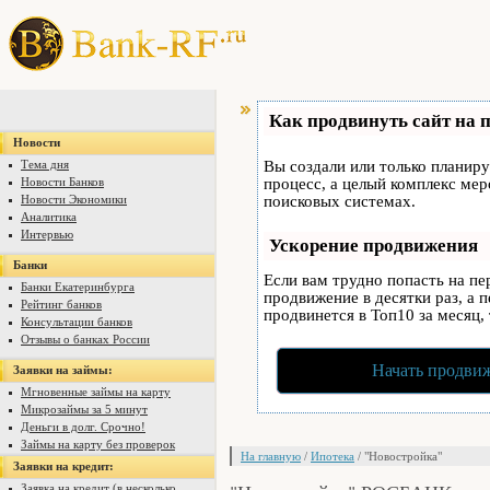
Как продвинуть сайт на 
Новости
Тема дня
Вы создали или только планируе
Новости Банков
процесс, а целый комплекс ме
Новости Экономики
поисковых системах.
Аналитика
Интервью
Ускорение продвижения
Банки
Если вам трудно попасть на п
Банки Екатеринбурга
продвижение в десятки раз, а 
Рейтинг банков
продвинется в Топ10 за месяц,
Консультации банков
Отзывы о банках России
Начать продвиж
Заявки на займы:
Мгновенные займы на карту
Микрозаймы за 5 минут
Деньги в долг. Срочно!
Займы на карту без проверок
На главную
/
Ипотека
/ "Новостройка"
Заявки на кредит:
Заявка на кредит (в несколько