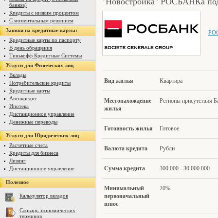
"Новостройка" РОСБАНКа под
банков)
Кпедиты с низким процентом
С моментальным решением
Заявки на кредитные карты:
РО
Кредитные карты по паспорту
В день обращения
Тинькофф Кредитные Системы
Услуги для Физических лиц
Вклады
Вид жилья
Квартира
Потребительские кредиты
Кредитные карты
Автокредит
М
естонахождение
Регионы присутствия Б
Ипотека
жилья
Дистанционное управление
Денежные переводы
Го
товность жилья
Готовое
Услуги для Юридических лиц
Расчетные счета
Ва
люта кредита
Рубли
Кредиты для бизнеса
Лизинг
Су
м
ма кредита
300 000 - 30 000 000
Дистанционное управление
Полезное
Мини
мальный
20%
Калькулятор вкладов
первоначальный
взнос
Словарь экономических
терминов