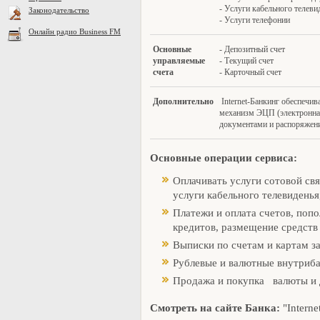
- Услуги кабельного телеви
Законодательство
- Услуги телефонии
Онлайн радио Business FM
О
сновные
- Депозитный счет
управляемые
- Текущий счет
счета
- Карточный счет
Д
ополнительно
Internet-Банкинг обеспечив
механизм ЭЦП (электронна
документами и распоряжен
Основные операции сервиса:
Оплачивать услуги сотовой свя
услуги кабельного телевиденья
Платежи и оплата счетов, попо
кредитов, размещение средств 
Выписки по счетам и картам з
Рублевые и валютные внутриба
Продажа и покупка валюты и 
Смотреть на сайте Банка:
"Intern