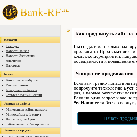
Как продвинуть сайт на 
Новости
Тема дня
Вы создали или только планируе
Новости Банков
продвигать? Продвижение сайта
Новости Экономики
комплекс мероприятий, направ
Аналитика
посещаемости и повышение его
Интервью
Ускорение продвижения
Банки
Банки Екатеринбурга
Если вам трудно попасть на пе
Рейтинг банков
попробуйте технологию
Буст
,
Консультации банков
раз, а первые результаты появ
Отзывы о банках России
Если ни один запрос у вас не п
SeoHammer
за бустер
вернут 
Заявки на займы:
Мгновенные займы на карту
Микрозаймы за 5 минут
Начать продвиж
Деньги в долг. Срочно!
Займы на карту без проверок
Заявки на кредит:
Заявка на кредит (в несколько