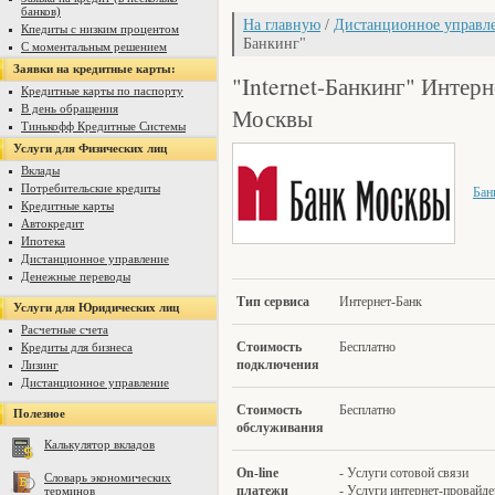
банков)
На главную
/
Дистанционное управле
Кпедиты с низким процентом
Банкинг"
С моментальным решением
Заявки на кредитные карты:
"Internet-Банкинг" Интерн
Кредитные карты по паспорту
В день обращения
Москвы
Тинькофф Кредитные Системы
Услуги для Физических лиц
Вклады
Потребительские кредиты
Бан
Кредитные карты
Автокредит
Ипотека
Дистанционное управление
Денежные переводы
Тип серв
иса
Интернет-Банк
Услуги для Юридических лиц
Расчетные счета
С
тоимость
Бесплатно
Кредиты для бизнеса
подключения
Лизинг
Дистанционное управление
С
тоимость
Бесплатно
Полезное
обслуживания
Калькулятор вкладов
O
n-line
- Услуги сотовой связи
Словарь экономических
платежи
- Услуги интернет-провайд
терминов