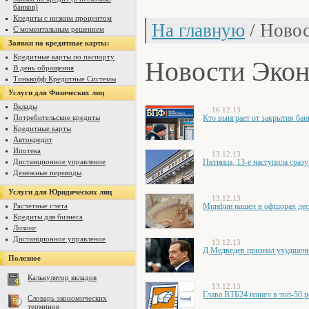
банков)
Кпедиты с низким процентом
На главную
/ Ново
С моментальным решением
Заявки на кредитные карты:
Новости Эко
Кредитные карты по паспорту
В день обращения
Тинькофф Кредитные Системы
Услуги для Физических лиц
Вклады
16.12.13
Потребительские кредиты
Кто выиграет от закрытия бан
Кредитные карты
Автокредит
Ипотека
13.12.13
Дистанционное управление
Пятница, 13-е наступила сразу
Денежные переводы
Услуги для Юридических лиц
13.12.13
Расчетные счета
Минфин нашел в офшорах дес
Кредиты для бизнеса
Лизинг
Дистанционное управление
13.12.13
Д.Медведев признал ухудшени
Полезное
Калькулятор вкладов
13.12.13
Глава ВТБ24 нашел в топ-50 р
Словарь экономических
терминов