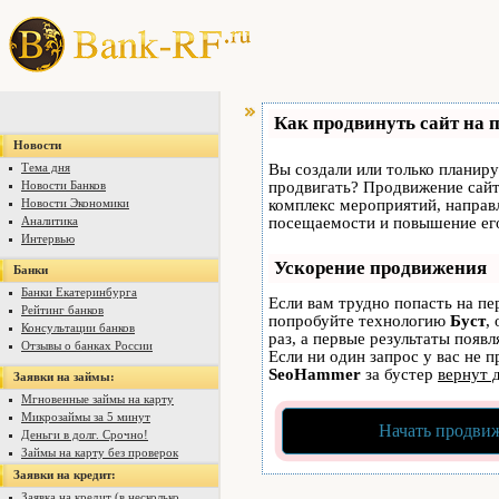
Как продвинуть сайт на 
Новости
Тема дня
Вы создали или только планируе
Новости Банков
продвигать? Продвижение сайта
Новости Экономики
комплекс мероприятий, направ
Аналитика
посещаемости и повышение его
Интервью
Ускорение продвижения
Банки
Банки Екатеринбурга
Если вам трудно попасть на пе
Рейтинг банков
попробуйте технологию
Буст
,
Консультации банков
раз, а первые результаты появ
Отзывы о банках России
Если ни один запрос у вас не п
SeoHammer
за бустер
вернут 
Заявки на займы:
Мгновенные займы на карту
Микрозаймы за 5 минут
Начать продвиж
Деньги в долг. Срочно!
Займы на карту без проверок
Заявки на кредит:
Заявка на кредит (в несколько