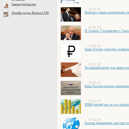
Законодательство
12.12.13
Конгресс нашел компромисс п
Онлайн радио Business FM
12.12.13
Н.Азаров: Соглашение о Тамо
12.12.13
Банк России утвердил графич
12.12.13
Нелишний вычет для инвесто
11.12.13
Банк России отозвал лицензии
11.12.13
МВФ третий раз за год снизил
11.12.13
Европа наращивает закупки ро