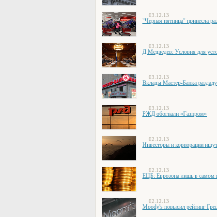
03.12.13
"Черная пятница" принесла ра
03.12.13
Д.Медведев: Условия для усто
03.12.13
Вклады Мастер-Банка раздаду
03.12.13
РЖД обогнали «Газпром»
02.12.13
Инвесторы и корпорации ищу
02.12.13
ЕЦБ: Еврозона лишь в самом 
02.12.13
Moody's повысил рейтинг Грец