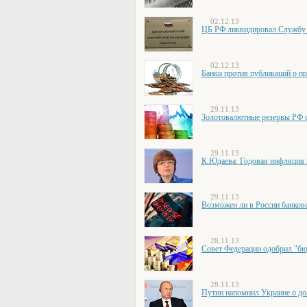
02.12.13
ЦБ РФ ликвидировал Службу
02.12.13
Банки против публикаций о п
29.11.13
Золотовалютные резервы РФ с
29.11.13
К.Юдаева: Годовая инфляция 
29.11.13
Возможен ли в России банков
28.11.13
Совет Федерации одобрил "бюд
28.11.13
Путин напомнил Украине о до