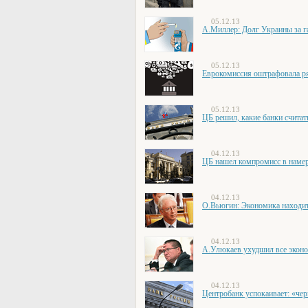
05.12.13
А.Миллер: Долг Украины за га
05.12.13
Еврокомиссия оштрафовала ря
05.12.13
ЦБ решил, какие банки счита
04.12.13
ЦБ нашел компромисс в намер
04.12.13
О.Вьюгин: Экономика находитс
04.12.13
А.Улюкаев ухудшил все эконо
04.12.13
Центробанк успокаивает: «чер