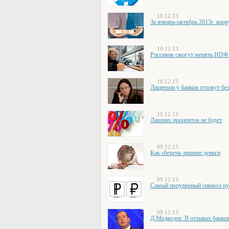
10.12.13
За январь-октябрь 2013г. ко
10.12.13
Россияне смогут менять НПФ н
10.12.13
Лицензии у банков отзовут бе
10.12.13
Лишних процентов не будет
09.12.13
Как сберечь лишние деньги
09.12.13
Самый популярный символ руб
09.12.13
Д.Медведев: В отзывах банков