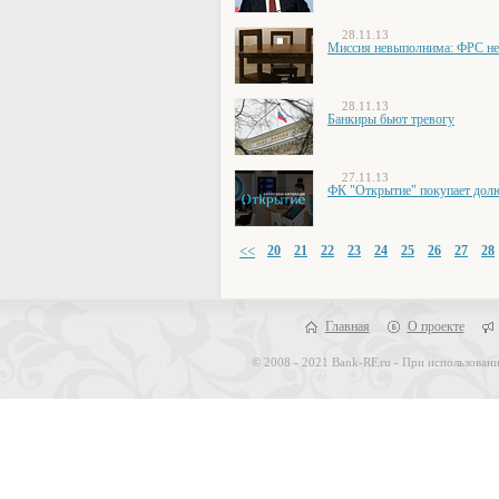
28.11.13
Миссия невыполнима: ФРС не 
28.11.13
Банкиры бьют тревогу
27.11.13
ФК "Открытие" покупает долю
<<
20
21
22
23
24
25
26
27
28
Главная
О проекте
© 2008 - 2021 Bank-RF.ru - При использовани