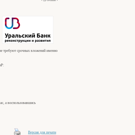
 не требуют срочных вложений именно
иР:
час, а воспользовавшись
Версия для печати