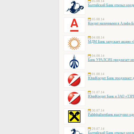
05.08.14
Балтийский Банк открыл кре
05.08.14
Кредит наличными в Альфа-Ба
04.08.14
МДМ Банк запускает акцию «Е
04.08.14
Банк УРАЛСИБ предлагает ип
01.08.14
ЮниКредит Банк продлевает д
31.07.14
ЮниКредит Банк и ЗАО «ТЗРК
30.07.14
Райффайзенбанк выступил одни
29.07.14
Балтийский Банк открыл кред