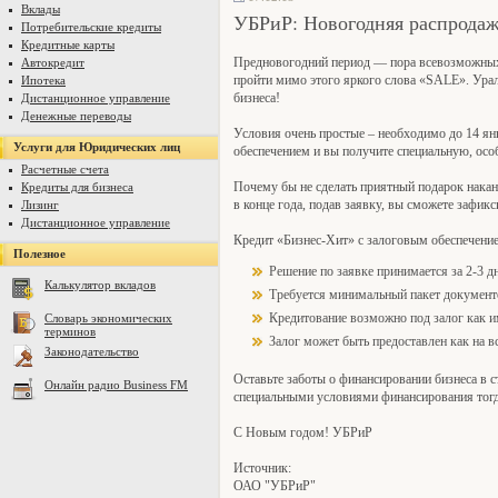
Вклады
УБРиР: Новогодняя распродаж
Потребительские кредиты
Кредитные карты
Предновогодний период — пора всевозможных 
Автокредит
пройти мимо этого яркого слова «SALE». Урал
Ипотека
бизнеса!
Дистанционное управление
Денежные переводы
Условия очень простые – необходимо до 14 ян
Услуги для Юридических лиц
обеспечением и вы получите специальную, ос
Расчетные счета
Почему бы не сделать приятный подарок накан
Кредиты для бизнеса
в конце года, подав заявку, вы сможете зафик
Лизинг
Дистанционное управление
Кредит «Бизнес-Хит» с залоговым обеспечение
Полезное
Решение по заявке принимается за 2-3 д
Калькулятор вкладов
Требуется минимальный пакет документ
Кредитование возможно под залог как 
Словарь экономических
терминов
Залог может быть предоставлен как на в
Законодательство
Оставьте заботы о финансировании бизнеса в с
Онлайн радио Business FM
специальными условиями финансирования тогда
С Новым годом! УБРиР
Источник:
ОАО "УБРиР"