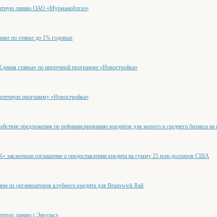
дитную линию ОАО «Мурманоблгаз»
нке по ставке до 1% годовых
диная ставка» по ипотечной программе «Новостройка»
отечную программу «Новостройка»
ействие предложения по рефинансированию кредитов для малого и среднего бизнеса на
» заключили соглашение о предоставлении кредита на сумму 25 млн долларов США
м из организаторов клубного кредита для Brunswick Rail
итную линию г.Энгельсу