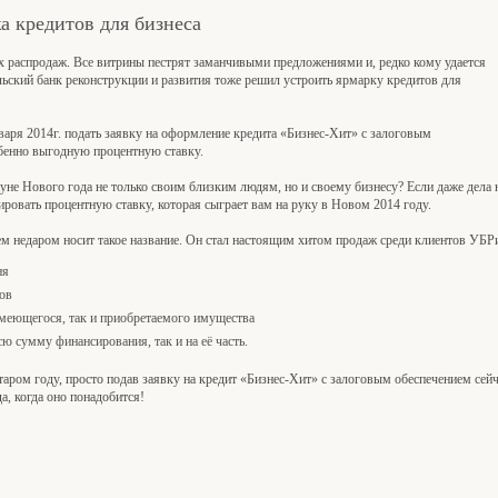
а кредитов для бизнеса
распродаж. Все витрины пестрят заманчивыми предложениями и, редко кому удается
ьский банк реконструкции и развития тоже решил устроить ярмарку кредитов для
варя 2014г. подать заявку на оформление кредита «Бизнес-Хит» с залоговым
обенно выгодную процентную ставку.
уне Нового года не только своим близким людям, но и своему бизнесу? Если даже дела
сировать процентную ставку, которая сыграет вам на руку в Новом 2014 году.
м недаром носит такое название. Он стал настоящим хитом продаж среди клиентов УБР
ня
ов
имеющегося, так и приобретаемого имущества
сю сумму финансирования, так и на её часть.
таром году, просто подав заявку на кредит «Бизнес-Хит» с залоговым обеспечением сей
, когда оно понадобится!