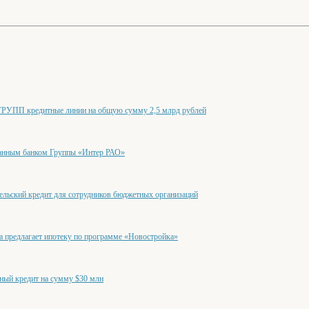
ПП кредитные линии на общую сумму 2,5 млрд рублей
ванным банком Группы «Интер РАО»
льский кредит для сотрудников бюджетных организаций
а предлагает ипотеку по программе «Новостройка»
ный кредит на сумму $30 млн