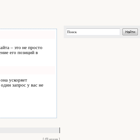
айта – это не просто
ние его позиций в
, она ускоряет
 один запрос у вас не
[
архив
]