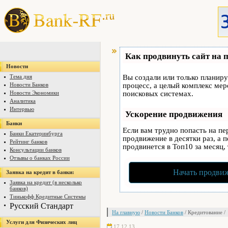
Как продвинуть сайт на 
Новости
Тема дня
Вы создали или только планируе
Новости Банков
процесс, а целый комплекс ме
Новости Экономики
поисковых системах.
Аналитика
Интервью
Ускорение продвижения
Банки
Если вам трудно попасть на п
Банки Екатеринбурга
продвижение в десятки раз, а 
Рейтинг банков
продвинется в Топ10 за месяц,
Консультации банков
Отзывы о банках России
Начать продвиж
Заявка на кредит в банки:
Заявка на кредит (в несколько
банков)
Тинькофф Кредитные Системы
Русский Стандарт
На главную
/
Новости Банков
/ Кредитование /
Услуги для Физических лиц
17.12.13