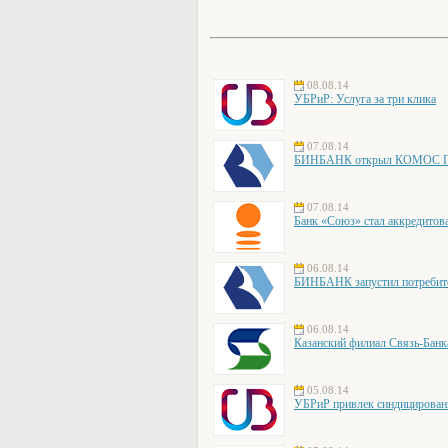
08.08.14
УБРиР: Услуга за три клика
07.08.14
БИНБАНК открыл КОМОС ГРУ
07.08.14
Банк «Союз» стал аккредито
06.08.14
БИНБАНК запустил потребите
06.08.14
Казанский филиал Связь-Банк
05.08.14
УБРиР привлек синдицирован