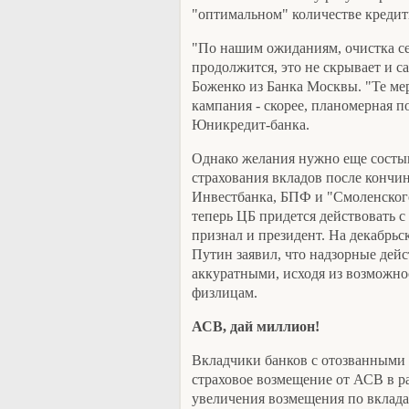
"оптимальном" количестве кредит
"По нашим ожиданиям, очистка се
продолжится, это не скрывает и са
Боженко из Банка Москвы. "Те ме
кампания - скорее, планомерная п
Юникредит-банка.
Однако желания нужно еще состы
страхования вкладов после кончи
Инвестбанка, БПФ и "Смоленского"
теперь ЦБ придется действовать с
признал и президент. На декабрь
Путин заявил, что надзорные дей
аккуратными, исходя из возможн
физлицам.
АСВ, дай миллион!
Вкладчики банков с отозванными
страховое возмещение от АСВ в ра
увеличения возмещения по вклада