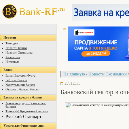
Новости
Тема дня
Новости Банков
Новости Экономики
Аналитика
Интервью
Банки
На главную
/
Новости Экономики
/
Банки Екатеринбурга
Рейтинг банков
27.12.13
Консультации банков
Банковский сектор в о
Отзывы о банках России
Заявка на кредит в банки:
Заявка на кредит (в несколько
банков)
Тинькофф Кредитные Системы
Русский Стандарт
Услуги для Физических лиц