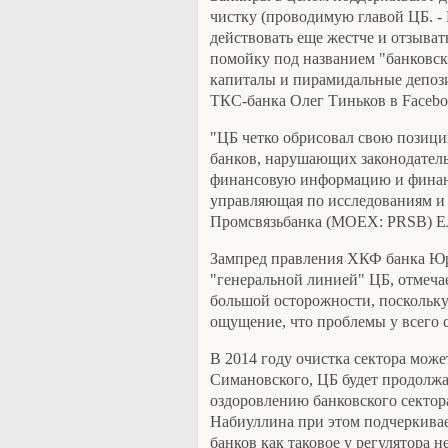
чистку (проводимую главой ЦБ. 
действовать еще жестче и отзыва
помойку под названием "банковск
капиталы и пирамидальные депози
ТКС-банка Олег Тиньков в Facebo
"ЦБ четко обрисовал свою позици
банков, нарушающих законодател
финансовую информацию и финанс
управляющая по исследованиям и
Промсвязьбанка (MOEX: PRSB) Ел
Зампред правления ХКФ банка Юр
"генеральной линией" ЦБ, отмечае
большой осторожности, поскольку
ощущение, что проблемы у всего с
В 2014 году очистка сектора може
Симановского, ЦБ будет продолжа
оздоровлению банковского сектор
Набиуллина при этом подчеркивает
банков как таковое у регулятора н