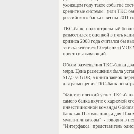
уходящем году такое событие сос
кредитные системы" (или ТКС-бан
российского банка с весны 2011 г
ТКС-банк, подконтрольный бизнес
разместился с оценкой в пять кап
кризиса 2008 года считался бы выс
за исключением Сбербанка (MOEX
просто вызывающий.
Объем размещения ТКС-банка дваж
млрд. Цена размещения была уста
$17,5 за GDR, а книга заявок пер
для размещения ТКС-банк непатр
"Фантастический успех ТКС-банка 
самого банка вкупе с харизмой его
инвестиционной команды Goldman
банк как IT-компанию, а для IT-
мультипликаторы", - говорил в н
"Интерфакса" представитель одно