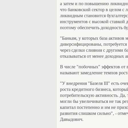
а затем и по повышению ликвиднос
что банковский сектор в целом с 
ликвидным становится бухгалтер
инструментов с высокой ставкой д
поэтому обеспечить доходность буд
"Банкам, у которых база активов 
диверсифицированы, потребуется 
через сделки слияния с другими б
отказываться от менее доходных а
В числе "побочных" эффектов от в
называют замедление темпов рост
"У внедрения "Базеля III" есть оч
роста кредитного бизнеса, которы
потребительскую активность. Да, т
могли бы увеличиваться не так ре
капитал постепенно и им не прих
развития слишком сильно", - отме
Давыдович.