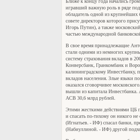
Ближе к концу года начались гро
игравший важную роль в ряде по
обладатель одной из крупнейших 
совете директоров которого прис
Игорь Путин), а также московский
частью международной банковско
В свое время принадлежащие Ан
стали одними из немногих крупны
систему страхования вкладов в 200
Конверсбанк, Гранкомбанк и Вор
калининградскому Инвестбанку, 
вкладов населения. Злые языки по
оказался сговорчивее московского
вышли из капитала Инвестбанка. А
АСВ 30,6 млрд рублей.
Этими жесткими действиями ЦБ п
и спасать по-тихому он никого не
(Игнатьев. - ИФ) спасал банки, п
(Набиуллиной. - ИФ) другой подхо