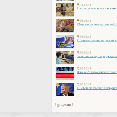
11.08.14
Россия определилась с новым
08.08.14
Юань как защита от санкций. 
08.08.14
ЕС оценил потери от российск
08.08.14
Запрет на импорт продуктов в
08.08.14
Bank of America заплатит поч
08.08.14
ЕС обвинил Россию в наруше
[
архив
]