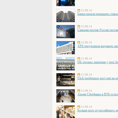
12.08.14
Банки начали повышать ставки
12.08.14
Санкции против России постав
12.08.14
АРБ предложила выдавать лиц
11.08.14
ЦБ отозвал лицензии у трех б
11.08.14
Fitch пообещало рост цен на п
11.08.14
Акции Сбербанка и ВТБ остал
11.08.14
Больше всех от российского э