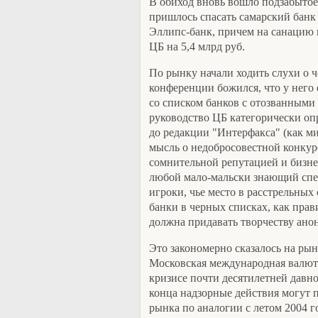
В обиход вновь вошло подзабытое
пришлось спасать самарский банк
Эллипс-банк, причем на санацию 
ЦБ на 5,4 млрд руб.
По рынку начали ходить слухи о ч
конференции божился, что у него 
со списком банков с отозванными
руководство ЦБ категорически опр
до редакции "Интерфакса" (как м
мысль о недобросовестной конкуре
сомнительной репутацией и бизне
любой мало-мальски знающий спе
игроки, чье место в расстрельных
банки в черных списках, как прави
должна придавать творчеству ано
Это закономерно сказалось на ры
Московская международная валют
кризисе почти десятилетней давно
конца надзорные действия могут 
рынка по аналогии с летом 2004 г