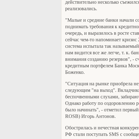
действительно несколько съежилс
реализовались.
"Малые и средние банки начали с
поднимать требования к кредитном
очередь, и выразилось в росте ст
сейчас чем-то напоминает кризис 
система испытала так называемый 
нам видится все же легче, т. к. б
внимания созданию резервов", - с
кредитным портфелем Банка Мо
Боженко.
"Ситуация на рынке приобрела нер
следующим "на выход". Вкладчики
беспочвенными слухами, забирают
Однако работу по оздоровлению р
было начинать", - отметил первы
ROSB) Игорь Антонов.
Обострилась и нечестная конкурен
РФ стали поступать SMS с сообще