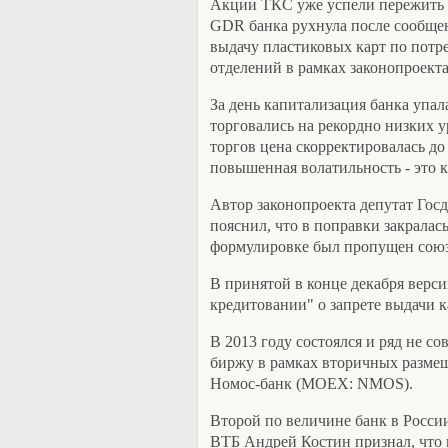
Акции ТКС уже успели пережить д
GDR банка рухнула после сообщен
выдачу пластиковых карт по потр
отделений в рамках законопроект
За день капитализация банка упала
торговались на рекордно низких у
торгов цена скорректировалась до 
повышенная волатильность - это ка
Автор законопроекта депутат Гос
пояснил, что в поправки закралас
формулировке был пропущен союз
В принятой в конце декабря верси
кредитовании" о запрете выдачи к
В 2013 году состоялся и ряд не с
биржу в рамках вторичных разм
Номос-банк (MOEX: NMOS).
Второй по величине банк в России
ВТБ Андрей Костин признал, что 