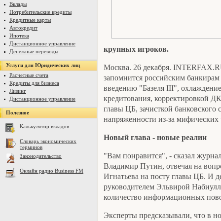
Вклады
Потребительские кредиты
Кредитные карты
Автокредит
Ипотека
Дистанционное управление
крупных игроков.
Денежные переводы
Услуги для Юридических лиц
Москва. 26 декабря. INTERFAX.R
Расчетные счета
запомнится российским банкирам 
Кредиты для бизнеса
введению "Базеля III", охлаждени
Лизинг
кредитования, корректировкой ДК
Дистанционное управление
главы ЦБ, зачисткой банковского 
Полезное
напряженности из-за мифических 
Калькулятор вкладов
Новый глава - новые реалии
Словарь экономических
терминов
"Вам понравится", - сказал журна
Законодательство
Владимир Путин, отвечая на вопро
Онлайн радио Business FM
Игнатьева на посту главы ЦБ. И д
руководителем Эльвирой Набиулли
количество информационных пов
Эксперты предсказывали, что в н