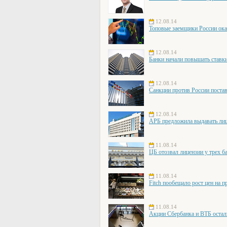
12.08.14
Топовые заемщики России ока
12.08.14
Банки начали повышать ставки
12.08.14
Санкции против России постав
12.08.14
АРБ предложила выдавать лиц
11.08.14
ЦБ отозвал лицензии у трех б
11.08.14
Fitch пообещало рост цен на п
11.08.14
Акции Сбербанка и ВТБ остал