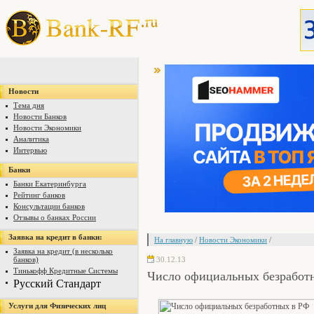
Новости
Тема дня
Новости Банков
Новости Экономики
Аналитика
Интервью
Банки
Банки Екатеринбурга
Рейтинг банков
Консультации банков
Отзывы о банках России
Заявка на кредит в банки:
На главную
/
Новости Экономики
/
Заявка на кредит (в несколько
30.12.13
банков)
Тинькофф Кредитные Системы
Число официальных безработн
Русский Стандарт
Услуги для Физических лиц