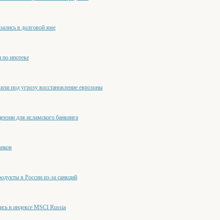
зались в долговой яме
 по ипотеке
или под угрозу восстановление еврозоны
ензии для исламского банкинга
анков
родукты в России из-за санкций
ись в индексе MSCI Russia