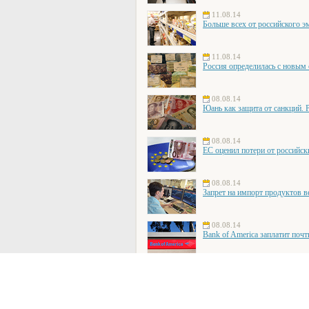
11.08.14
Больше всех от российского э
11.08.14
Россия определилась с новым
08.08.14
Юань как защита от санкций. 
08.08.14
ЕС оценил потери от российск
08.08.14
Запрет на импорт продуктов в
08.08.14
Bank of America заплатит поч
08.08.14
ЕС обвинил Россию в наруше