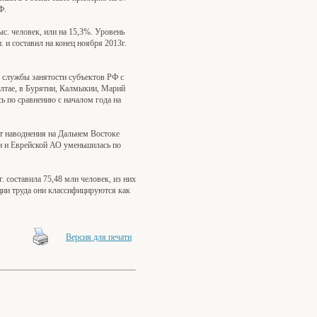
Ф.
ыс. человек, или на 15,3%. Уровень
. и составил на конец ноября 2013г.
 службы занятости субъектов РФ с
Алтае, в Бурятии, Калмыкии, Марий
ь по сравнению с началом года на
т наводнения на Дальнем Востоке
и и Еврейской АО уменьшилась по
 составила 75,48 млн человек, из них
ации труда они классифицируются как
Версия для печати