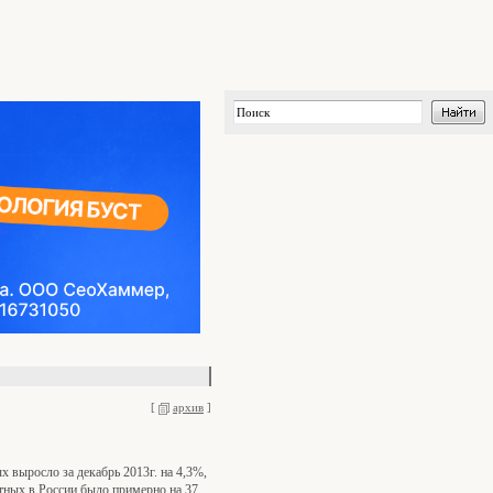
[
архив
]
 выросло за декабрь 2013г. на 4,3%,
отных в России было примерно на 37