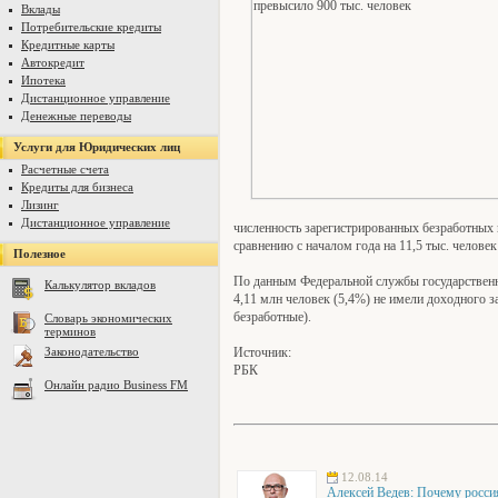
Вклады
Потребительские кредиты
Кредитные карты
Автокредит
Ипотека
Дистанционное управление
Денежные переводы
Услуги для Юридических лиц
Расчетные счета
Кредиты для бизнеса
Лизинг
Дистанционное управление
численность зарегистрированных безработных 
сравнению с началом года на 11,5 тыс. человек 
Полезное
По данным Федеральной службы государственной
Калькулятор вкладов
4,11 млн человек (5,4%) не имели доходного з
безработные).
Словарь экономических
терминов
Источник:
Законодательство
РБК
Онлайн радио Business FM
12.08.14
Алексей Ведев: Почему росси