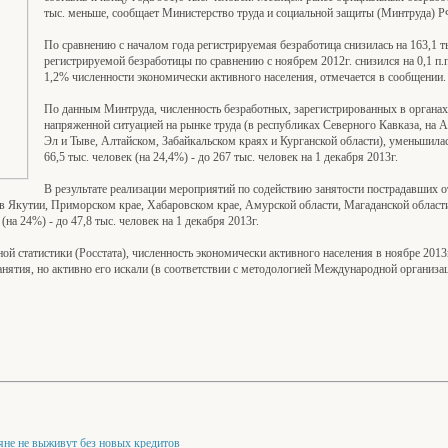
тыс. меньше, сообщает Министерство труда и социальной защиты (Минтруда) Р
По сравнению с началом года регистрируемая безработица снизилась на 163,1 т
регистрируемой безработицы по сравнению с ноябрем 2012г. снизился на 0,1 п.п
1,2% численности экономически активного населения, отмечается в сообщении.
По данным Минтруда, численность безработных, зарегистрированных в органах
напряженной ситуацией на рынке труда (в республиках Северного Кавказа, на 
Эл и Тыве, Алтайском, Забайкальском краях и Курганской области), уменьшилас
66,5 тыс. человек (на 24,4%) - до 267 тыс. человек на 1 декабря 2013г.
В результате реализации мероприятий по содействию занятости пострадавших о
в Якутии, Приморском крае, Хабаровском крае, Амурской области, Магаданской област
(на 24%) - до 47,8 тыс. человек на 1 декабря 2013г.
 статистики (Росстата), численность экономически активного населения в ноябре 2013г.
анятия, но активно его искали (в соответствии с методологией Международной организ
яне не выживут без новых кредитов