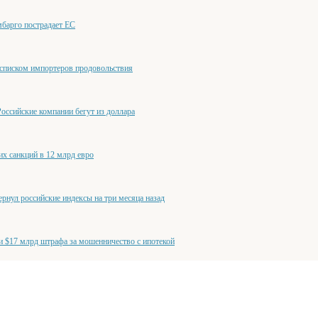
мбарго пострадает ЕС
 списком импортеров продовольствия
Российские компании бегут из доллара
их санкций в 12 млрд евро
ернул российские индексы на три месяца назад
ти $17 млрд штрафа за мошенничество с ипотекой
нии правил ВТО