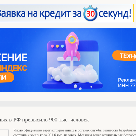
ых в РФ превысило 900 тыс. человек
Число официально зарегистрированных в органах службы занятости безработных
составив к концу года 901,6 тыс. человек. Месяцем ранее официальных безраб