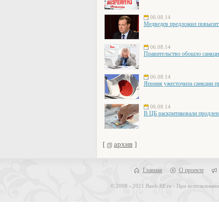
06.08.14
Медведев предложил повысит
06.08.14
Правительство обошло санкци
06.08.14
Япония ужесточила санкции п
06.08.14
В ЦБ раскритиковали продлен
[
архив
]
Главная
О проекте
© 2008 - 2021 Bank-RF.ru - При использовани