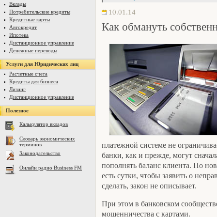
Вклады
10.01.14
Потребительские кредиты
Кредитные карты
Как обмануть собствен
Автокредит
Ипотека
Дистанционное управление
Денежные переводы
Услуги для Юридических лиц
Расчетные счета
Кредиты для бизнеса
Лизинг
Дистанционное управление
Полезное
Калькулятор вкладов
Словарь экономических
платежной системе не ограничивае
терминов
Законодательство
банки, как и прежде, могут снача
пополнять баланс клиента. По но
Онлайн радио Business FM
есть сутки, чтобы заявить о непр
сделать, закон не описывает.
При этом в банковском сообществ
мошенничества с картами.