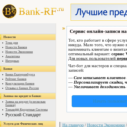
Сервис онлайн-записи на
Новости
Тот, кто работает в сфере услу
Тема дня
никуда. Мало того, что нужно 
Новости Банков
напоминать клиентам о визит
Новости Экономики
оптимальный вариант:
сервис 
Аналитика
Для новых пользователей
перв
Интервью
Чат-бот для мастеров и специ
Банки
записей:
Банки Екатеринбурга
—
Сам записывает клиентов 
Рейтинг банков
—
Персонализирует скидки, ч
Консультации банков
—
Увеличивает доходимость 
Отзывы о банках России
Заявка на кредит в банки:
Начать пользоват
Заявка на кредит (в несколько
банков)
Тинькофф Кредитные Системы
Русский Стандарт
Услуги для Физических лиц
На главную
/
Новости Экономики
/