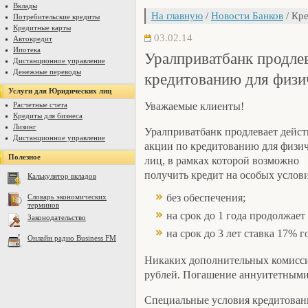
Вклады
На главную
/
Новости Банков
/ Кре
Потребительские кредиты
Кредитные карты
03.02.14
Автокредит
Ипотека
Уралприватбанк продлев
Дистанционное управление
Денежные переводы
кредитованию для физи
Услуги для Юридических лиц
Расчетные счета
Уважаемые клиенты!
Кредиты для бизнеса
Лизинг
Уралприватбанк продлевает дейст
Дистанционное управление
акции по кредитованию для физи
Полезное
лиц, в рамках которой возможно
получить кредит на особых услови
Калькулятор вкладов
без обеспечения;
Словарь экономических
терминов
на срок до 1 года продолжает
Законодательство
на срок до 3 лет ставка 17% 
Онлайн радио Business FM
Никаких дополнительных комисси
рублей. Погашение аннуитетными
Специальные условия кредитования