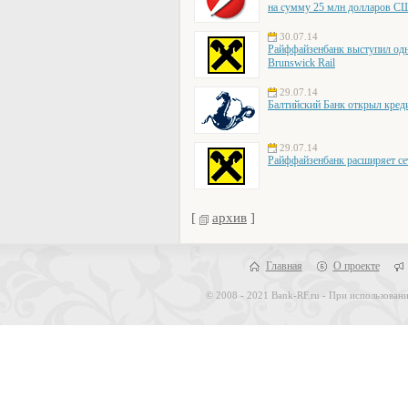
на сумму 25 млн долларов 
30.07.14
Райффайзенбанк выступил одн
Brunswick Rail
29.07.14
Балтийский Банк открыл кред
29.07.14
Райффайзенбанк расширяет се
[
архив
]
Главная
О проекте
© 2008 - 2021 Bank-RF.ru - При использовани