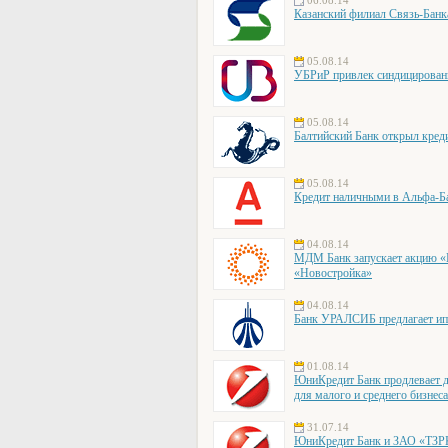
06.08.14
Казанский филиал Связь-Банк
05.08.14
УБРиР привлек синдицирован
05.08.14
Балтийский Банк открыл кре
05.08.14
Кредит наличными в Альфа-Ба
04.08.14
МДМ Банк запускает акцию «Е
«Новостройка»
04.08.14
Банк УРАЛСИБ предлагает ип
01.08.14
ЮниКредит Банк продлевает д
для малого и среднего бизнес
31.07.14
ЮниКредит Банк и ЗАО «ТЗРК»