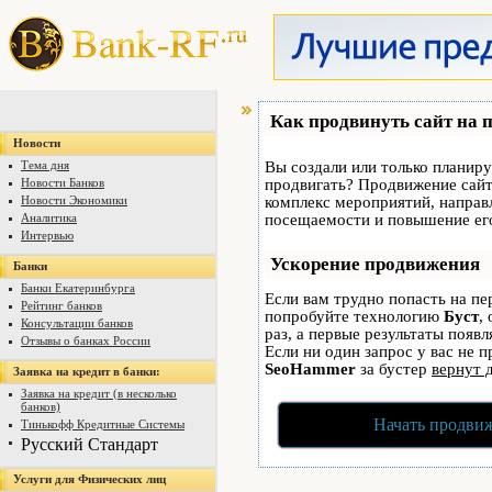
Как продвинуть сайт на 
Новости
Тема дня
Вы создали или только планируе
Новости Банков
продвигать? Продвижение сайта
Новости Экономики
комплекс мероприятий, направ
Аналитика
посещаемости и повышение его
Интервью
Ускорение продвижения
Банки
Банки Екатеринбурга
Если вам трудно попасть на пе
Рейтинг банков
попробуйте технологию
Буст
,
Консультации банков
раз, а первые результаты появ
Отзывы о банках России
Если ни один запрос у вас не п
SeoHammer
за бустер
вернут 
Заявка на кредит в банки:
Заявка на кредит (в несколько
банков)
Начать продвиж
Тинькофф Кредитные Системы
Русский Стандарт
Услуги для Физических лиц