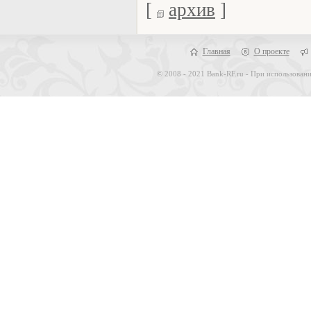
[
архив
]
Главная
О проекте
© 2008 - 2021 Bank-RF.ru - При использовани