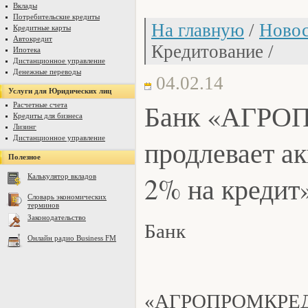
Вклады
Потребительские кредиты
На главную
/
Новос
Кредитные карты
Автокредит
Кредитование /
Ипотека
Дистанционное управление
Денежные переводы
04.02.14
Услуги для Юридических лиц
Банк «АГР
Расчетные счета
Кредиты для бизнеса
Лизинг
Дистанционное управление
продлевает а
Полезное
2% на кредит
Калькулятор вкладов
Словарь экономических
терминов
Законодательство
Банк
Онлайн радио Business FM
«АГРОПРОМКРЕДИ