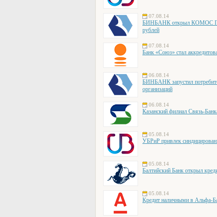
07.08.14
БИНБАНК открыл КОМОС ГРУ
рублей
07.08.14
Банк «Союз» стал аккредито
06.08.14
БИНБАНК запустил потребите
организаций
06.08.14
Казанский филиал Связь-Банк
05.08.14
УБРиР привлек синдицирован
05.08.14
Балтийский Банк открыл кре
05.08.14
Кредит наличными в Альфа-Ба