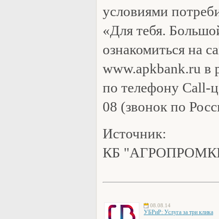
условиями потреб
«Для тебя. Большо
ознакомиться на с
www.apkbank.ru в 
по телефону Call-ц
08 (звонок по Рос
Источник:
КБ "АГРОПРОМК
08.08.14
УБРиР: Услуга за три клика