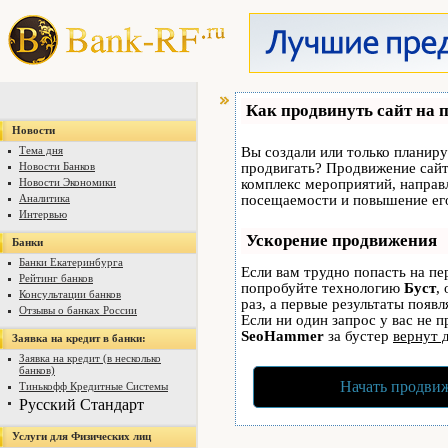
Как продвинуть сайт на 
Новости
Тема дня
Вы создали или только планируе
Новости Банков
продвигать? Продвижение сайта
Новости Экономики
комплекс мероприятий, направ
Аналитика
посещаемости и повышение его
Интервью
Ускорение продвижения
Банки
Банки Екатеринбурга
Если вам трудно попасть на пе
Рейтинг банков
попробуйте технологию
Буст
,
Консультации банков
раз, а первые результаты появ
Отзывы о банках России
Если ни один запрос у вас не п
SeoHammer
за бустер
вернут 
Заявка на кредит в банки:
Заявка на кредит (в несколько
банков)
Начать продвиж
Тинькофф Кредитные Системы
Русский Стандарт
Услуги для Физических лиц