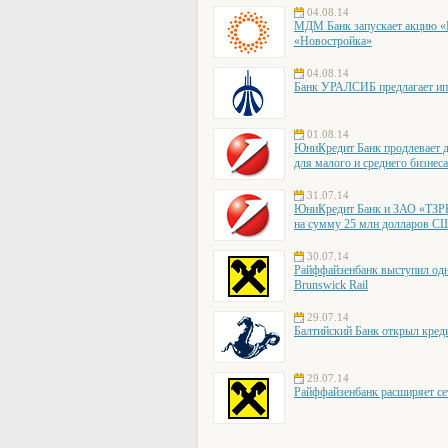
04.08.14
МДМ Банк запускает акцию «Е
«Новостройка»
04.08.14
Банк УРАЛСИБ предлагает ип
01.08.14
ЮниКредит Банк продлевает д
для малого и среднего бизнес
31.07.14
ЮниКредит Банк и ЗАО «ТЗРК»
на сумму 25 млн долларов 
30.07.14
Райффайзенбанк выступил одн
Brunswick Rail
29.07.14
Балтийский Банк открыл кред
29.07.14
Райффайзенбанк расширяет се