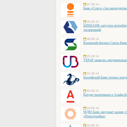
07.08.14
Банк «Союз» стал аккредито
06.08.14
БИНБАНК запустил потребите
организаций
06.08.14
Казанский филиал Связь-Банк
05.08.14
УБРиР привлек синдицирован
05.08.14
Балтийский Банк открыл кре
05.08.14
Кредит наличными в Альфа-Ба
04.08.14
МДМ Банк запускает акцию «Е
«Новостройка»
04.08.14