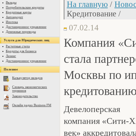
На главную
/
Новос
Вклады
Потребительские кредиты
Кредитование /
Кредитные карты
Автокредит
Ипотека
07.02.14
Дистанционное управление
Денежные переводы
Компания «Си
Услуги для Юридических лиц
Расчетные счета
Кредиты для бизнеса
стала партне
Лизинг
Дистанционное управление
Москвы по и
Полезное
Калькулятор вкладов
кредитовани
Словарь экономических
терминов
Законодательство
Онлайн радио Business FM
Девелоперская
компания «Сити-X
век» аккредитовал