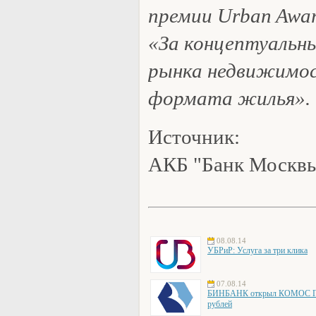
премии Urban Awar
«За концептуальны
рынка недвижимос
формата жилья».
Источник:
АКБ "Банк Москв
08.08.14
УБРиР: Услуга за три клика
07.08.14
БИНБАНК открыл КОМОС ГРУ
рублей