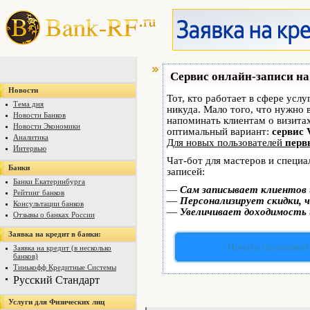
Сервис онлайн-записи на
Новости
Тот, кто работает в сфере услу
Тема дня
никуда. Мало того, что нужно 
Новости Банков
напоминать клиентам о визит
Новости Экономики
оптимальный вариант:
сервис 
Аналитика
Для новых пользователей
перв
Интервью
Чат-бот для мастеров и специ
Банки
записей:
Банки Екатеринбурга
—
Сам записывает клиентов 
Рейтинг банков
—
Персонализирует скидки, ч
Консультации банков
—
Увеличивает доходимость 
Отзывы о банках России
Заявка на кредит в банки:
Начать пользоват
Заявка на кредит (в несколько
банков)
Тинькофф Кредитные Системы
Русский Стандарт
Услуги для Физических лиц