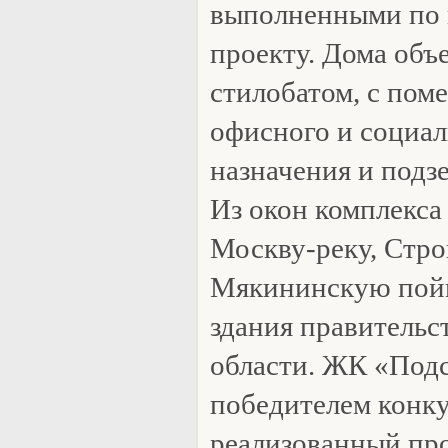
выполненными по
проекту. Дома об
стилобатом, с пом
офисного и социа
назначения и подз
Из окон комплекса
Москву-реку, Стр
Мякининскую пойм
здания правительс
области. ЖК «Под
победителем конк
реализованный про