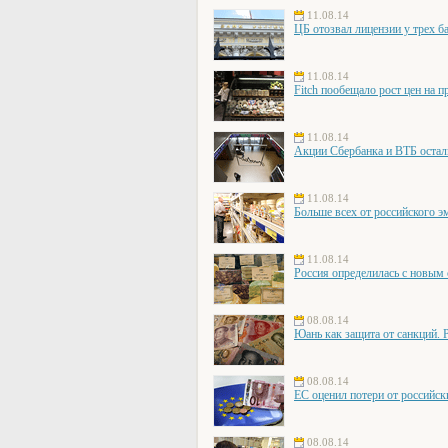
11.08.14
ЦБ отозвал лицензии у трех б
11.08.14
Fitch пообещало рост цен на п
11.08.14
Акции Сбербанка и ВТБ остал
11.08.14
Больше всех от российского э
11.08.14
Россия определилась с новым
08.08.14
Юань как защита от санкций. 
08.08.14
ЕС оценил потери от российск
08.08.14