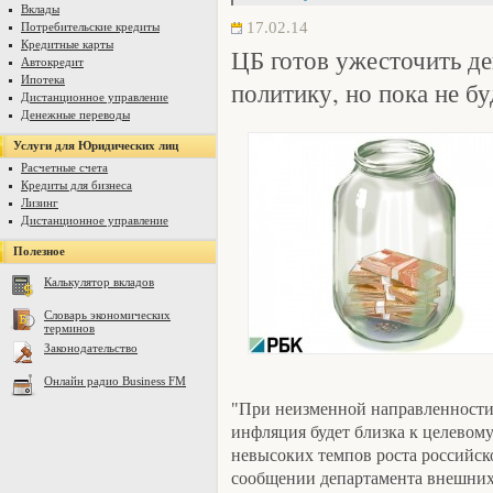
Вклады
17.02.14
Потребительские кредиты
Кредитные карты
ЦБ готов ужесточить д
Автокредит
Ипотека
политику, но пока не бу
Дистанционное управление
Денежные переводы
Услуги для Юридических лиц
Расчетные счета
Кредиты для бизнеса
Лизинг
Дистанционное управление
Полезное
Калькулятор вкладов
Словарь экономических
терминов
Законодательство
Онлайн радио Business FM
"При неизменной направленности
инфляция будет близка к целевому
невысоких темпов роста российско
сообщении департамента внешних