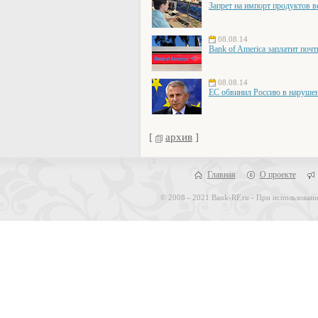
Запрет на импорт продуктов в
08.08.14
Bank of America заплатит поч
08.08.14
ЕС обвинил Россию в наруше
[
архив
]
Главная
О проекте
© 2008 - 2021 Bank-RF.ru - При использовани