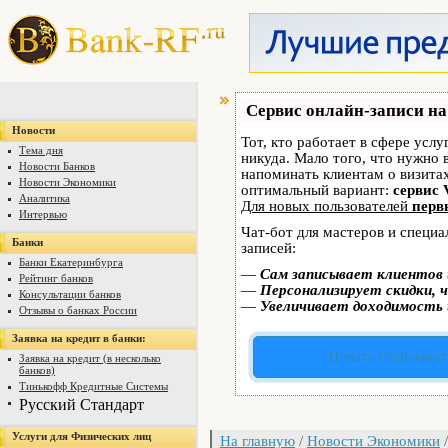
Сервис онлайн-записи на
Новости
Тот, кто работает в сфере услу
Тема дня
никуда. Мало того, что нужно 
Новости Банков
напоминать клиентам о визит
Новости Экономики
оптимальный вариант:
сервис 
Аналитика
Для новых пользователей
перв
Интервью
Чат-бот для мастеров и специ
Банки
записей:
Банки Екатеринбурга
—
Сам записывает клиентов 
Рейтинг банков
—
Персонализирует скидки, ч
Консультации банков
—
Увеличивает доходимость 
Отзывы о банках России
Заявка на кредит в банки:
Начать пользоват
Заявка на кредит (в несколько
банков)
Тинькофф Кредитные Системы
Русский Стандарт
Услуги для Физических лиц
На главную
/
Новости Экономики
/