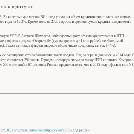
вно кредитуют
РиР) за первые два месяца 2014 года увеличил объем кредитования в «легких» офисах
о года на 10,3%. Кроме того, на 27% выросла и средняя сумма кредита, выдаваемого
 продаж УБРиР Алексея Шихалева, наблюдаемый рост объема кредитования в НТП
егких» офисах кредита «Открытый» (сумма кредита до 1 млн рублей, необходимый
дах). Также за январь-февраль выросло общее число кредитных заявок (+7%).
ьное расширение сети небанковских точек продаж. Так, за первые два месяца 2014 года
 число составляет 291 точек. Городами-рекордсменами по числу НТП являются Кемерово 
е 500 отделений в 67 регионах России, предполагается, что к 2015 году офисная сеть У
ПП кредитные линии на общую сумму 2,5 млрд рублей