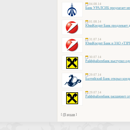
04.08.14
Банк УРАЛСИБ предлагает ип
01.08.14
ЮниКредит Банк продлевает д
31.07.14
ЮниКредит Банк и ЗАО «ТЗРК
30.07.14
Райффайзенбанк выступил одни
29.07.14
Балтийский Банк открыл кред
29.07.14
Райффайзенбанк расширяет се
[
архив
]