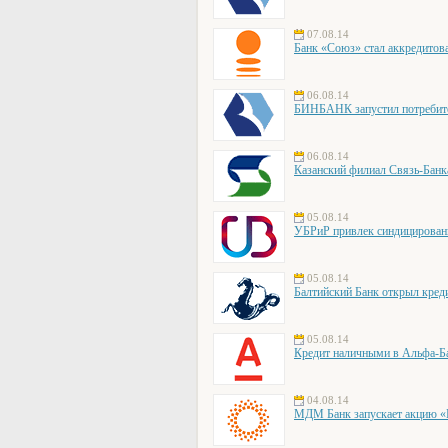
07.08.14
Банк «Союз» стал аккредито
06.08.14
БИНБАНК запустил потребите
06.08.14
Казанский филиал Связь-Банк
05.08.14
УБРиР привлек синдицирован
05.08.14
Балтийский Банк открыл кре
05.08.14
Кредит наличными в Альфа-Ба
04.08.14
МДМ Банк запускает акцию «Е