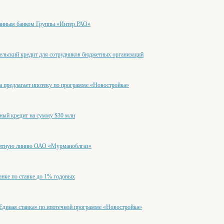
ванным банком Группы «Интер РАО»
льский кредит для сотрудников бюджетных организаций
а предлагает ипотеку по программе «Новостройка»
ный кредит на сумму $30 млн
дитную линию ОАО «Мурманоблгаз»
нке по ставке до 1% годовых
диная ставка» по ипотечной программе «Новостройка»