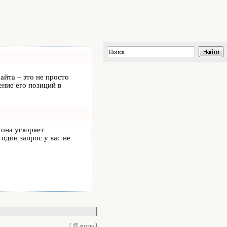
айта – это не просто
ние его позиций в
, она ускоряет
 один запрос у вас не
[
архив
]