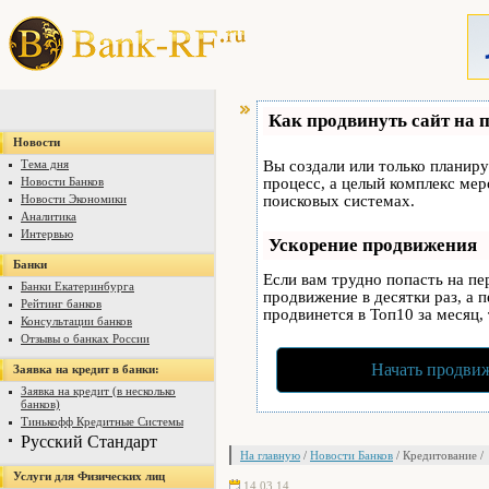
Как продвинуть сайт на 
Новости
Тема дня
Вы создали или только планируе
Новости Банков
процесс, а целый комплекс ме
Новости Экономики
поисковых системах.
Аналитика
Интервью
Ускорение продвижения
Банки
Если вам трудно попасть на п
Банки Екатеринбурга
продвижение в десятки раз, а 
Рейтинг банков
продвинется в Топ10 за месяц,
Консультации банков
Отзывы о банках России
Начать продвиж
Заявка на кредит в банки:
Заявка на кредит (в несколько
банков)
Тинькофф Кредитные Системы
Русский Стандарт
На главную
/
Новости Банков
/ Кредитование /
Услуги для Физических лиц
14.03.14