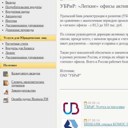
Вклады
УБРиР: «Легкие» офисы акти
Потребительские кредиты
Кредитные карты
Уральский банк реконструкции и развития (УБ
Автокредит
по сравнению с аналогичным периодом прошлог
Ипотека
в «легких» офисах – с 81,5 до 103 тыс. руб.
Дистанционное управление
Денежные переводы
По словам р­уководителя дирекции активных
Услуги для Юридических лиц
связан, прежде всего, с началом продаж в «л
пакет документов -- паспорт и справка о дохо
Расчетные счета
Кредиты для бизнеса
Также рост показателей обеспечило и значител
Лизинг
в разных регионах России, и теперь их общее
Дистанционное управление
«легких» офисов. Всего в России работает боле
Полезное
Источник:
Калькулятор вкладов
ОАО "УБРиР"
Словарь экономических
терминов
Законодательство
Онлайн радио Business FM
08.08.14
УБРиР: Услуга за три клика
07.08.14
БИНБАНК открыл КОМОС ГРУ