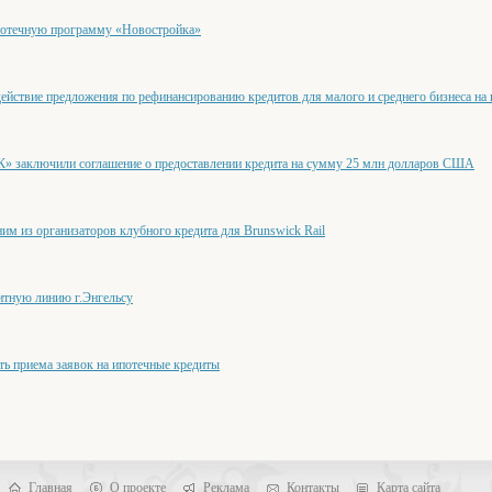
отечную программу «Новостройка»
ействие предложения по рефинансированию кредитов для малого и среднего бизнеса на
» заключили соглашение о предоставлении кредита на сумму 25 млн долларов США
м из организаторов клубного кредита для Brunswick Rail
итную линию г.Энгельсу
ть приема заявок на ипотечные кредиты
Главная
О проекте
Реклама
Контакты
Карта сайта