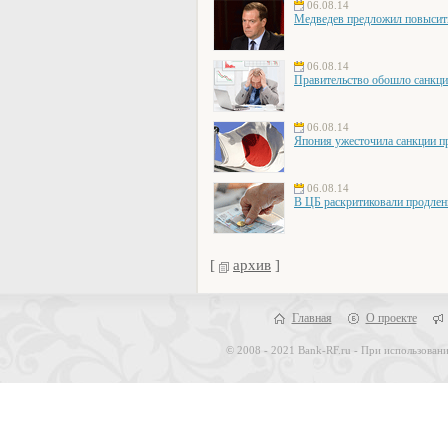
06.08.14
Медведев предложил повысит
06.08.14
Правительство обошло санкци
06.08.14
Япония ужесточила санкции п
06.08.14
В ЦБ раскритиковали продлен
[
архив
]
Главная
О проекте
© 2008 - 2021 Bank-RF.ru - При использовани