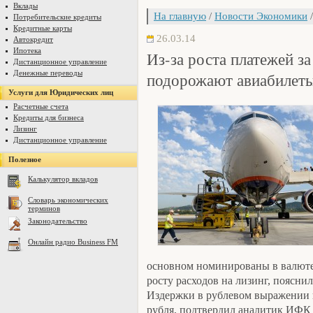
Вклады
На главную
/
Новости Экономики
/
Потребительские кредиты
Кредитные карты
26.03.14
Автокредит
Ипотека
Из-за роста платежей за
Дистанционное управление
Денежные переводы
подорожают авиабилет
Услуги для Юридических лиц
Расчетные счета
Кредиты для бизнеса
Лизинг
Дистанционное управление
Полезное
Калькулятор вкладов
Словарь экономических
терминов
Законодательство
Онлайн радио Business FM
основном номинированы в валюте,
росту расходов на лизинг, поясн
Издержки в рублевом выражении 
рубля, подтвердил аналитик ИФК