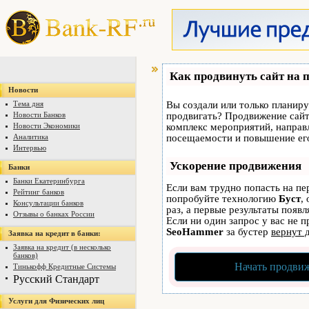
Как продвинуть сайт на 
Новости
Тема дня
Вы создали или только планируе
Новости Банков
продвигать? Продвижение сайта
Новости Экономики
комплекс мероприятий, направ
Аналитика
посещаемости и повышение его
Интервью
Ускорение продвижения
Банки
Банки Екатеринбурга
Если вам трудно попасть на пе
Рейтинг банков
попробуйте технологию
Буст
,
Консультации банков
раз, а первые результаты появ
Отзывы о банках России
Если ни один запрос у вас не п
SeoHammer
за бустер
вернут 
Заявка на кредит в банки:
Заявка на кредит (в несколько
банков)
Начать продвиж
Тинькофф Кредитные Системы
Русский Стандарт
Услуги для Физических лиц