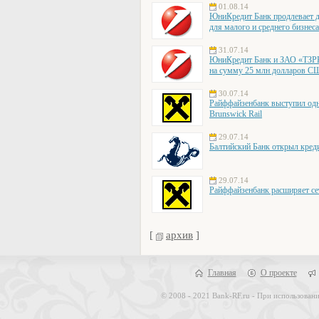
01.08.14
ЮниКредит Банк продлевает д
для малого и среднего бизнес
31.07.14
ЮниКредит Банк и ЗАО «ТЗРК»
на сумму 25 млн долларов 
30.07.14
Райффайзенбанк выступил одн
Brunswick Rail
29.07.14
Балтийский Банк открыл кред
29.07.14
Райффайзенбанк расширяет се
[
архив
]
Главная
О проекте
© 2008 - 2021 Bank-RF.ru - При использовани