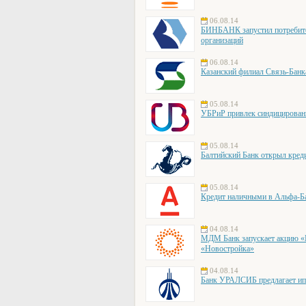
06.08.14
БИНБАНК запустил потребите
организаций
06.08.14
Казанский филиал Связь-Банк
05.08.14
УБРиР привлек синдицирован
05.08.14
Балтийский Банк открыл кре
05.08.14
Кредит наличными в Альфа-Ба
04.08.14
МДМ Банк запускает акцию «Е
«Новостройка»
04.08.14
Банк УРАЛСИБ предлагает ип