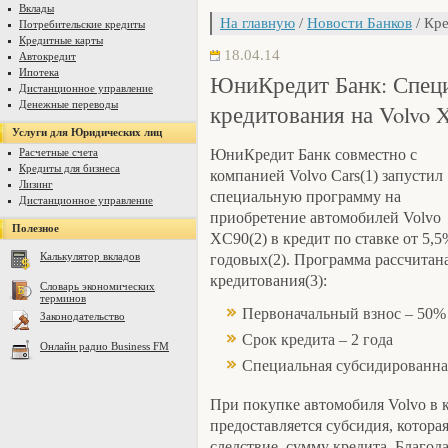
Вклады
На главную
/
Новости Банков
/ Кре
Потребительские кредиты
Кредитные карты
18.04.14
Автокредит
Ипотека
ЮниКредит Банк: Спец
Дистанционное управление
Денежные переводы
кредитования на Volvo X
Услуги для Юридических лиц
Расчетные счета
ЮниКредит Банк совместно с
Кредиты для бизнеса
компанией Volvo Cars(1) запустил
Лизинг
специальную программу на
Дистанционное управление
приобретение автомобилей Volvo
Полезное
XC90(2) в кредит по ставке от 5,5
Калькулятор вкладов
годовых(2). Программа рассчитан
кредитования(3):
Словарь экономических
терминов
Первоначальный взнос – 50%
Законодательство
Срок кредита – 2 года
Онлайн радио Business FM
Специальная субсидированная
При покупке автомобиля Volvo в 
предоставляется субсидия, котора
следствие, сумму кредита. Благо