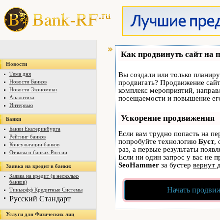
Как продвинуть сайт на 
Новости
Тема дня
Вы создали или только планируе
Новости Банков
продвигать? Продвижение сайта
Новости Экономики
комплекс мероприятий, направ
Аналитика
посещаемости и повышение его
Интервью
Ускорение продвижения
Банки
Банки Екатеринбурга
Если вам трудно попасть на пе
Рейтинг банков
попробуйте технологию
Буст
,
Консультации банков
раз, а первые результаты появ
Отзывы о банках России
Если ни один запрос у вас не п
SeoHammer
за бустер
вернут 
Заявка на кредит в банки:
Заявка на кредит (в несколько
банков)
Начать продвиж
Тинькофф Кредитные Системы
Русский Стандарт
Услуги для Физических лиц