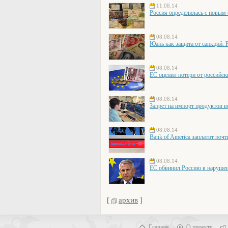
11.08.14
Россия определилась с новым
08.08.14
Юань как защита от санкций. 
08.08.14
ЕС оценил потери от российск
08.08.14
Запрет на импорт продуктов в
08.08.14
Bank of America заплатит поч
08.08.14
ЕС обвинил Россию в наруше
[
архив
]
Главная
О проекте