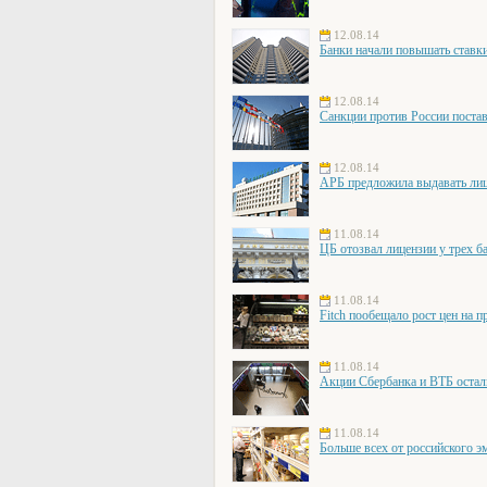
12.08.14
Банки начали повышать ставки
12.08.14
Санкции против России постав
12.08.14
АРБ предложила выдавать лиц
11.08.14
ЦБ отозвал лицензии у трех б
11.08.14
Fitch пообещало рост цен на п
11.08.14
Акции Сбербанка и ВТБ остал
11.08.14
Больше всех от российского э