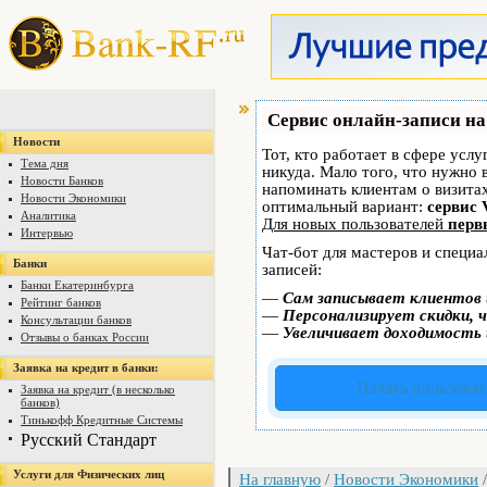
Сервис онлайн-записи на
Новости
Тот, кто работает в сфере услу
Тема дня
никуда. Мало того, что нужно 
Новости Банков
напоминать клиентам о визит
Новости Экономики
оптимальный вариант:
сервис 
Аналитика
Для новых пользователей
перв
Интервью
Чат-бот для мастеров и специ
Банки
записей:
Банки Екатеринбурга
—
Сам записывает клиентов 
Рейтинг банков
—
Персонализирует скидки, ч
Консультации банков
—
Увеличивает доходимость 
Отзывы о банках России
Заявка на кредит в банки:
Начать пользоват
Заявка на кредит (в несколько
банков)
Тинькофф Кредитные Системы
Русский Стандарт
Услуги для Физических лиц
На главную
/
Новости Экономики
/