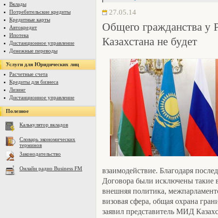
Вклады
27.05.14
Потребительские кредиты
Кредитные карты
Общего гражданства у Р
Автокредит
Ипотека
Казахстана не будет
Дистанционное управление
Денежные переводы
Услуги для Юридических лиц
Расчетные счета
Кредиты для бизнеса
Лизинг
Дистанционное управление
Полезное
Калькулятор вкладов
Словарь экономических
терминов
Законодательство
Онлайн радио Business FM
взаимодействие. Благодаря после
Договора были исключены такие в
внешняя политика, межпарламентс
визовая сфера, общая охрана грани
заявил представитель МИД Казахс