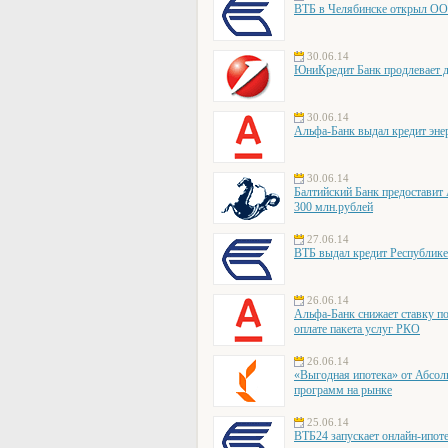
ВТБ в Челябинске открыл ОО
30.06.14
ЮниКредит Банк продлевает 
30.06.14
Альфа-Банк выдал кредит энер
30.06.14
Балтийский Банк предоставит
300 млн.рублей
27.06.14
ВТБ выдал кредит Республике
26.06.14
Альфа-Банк снижает ставку по
оплате пакета услуг РКО
26.06.14
«Выгодная ипотека» от Абсол
программ на рынке
25.06.14
ВТБ24 запускает онлайн-ипот