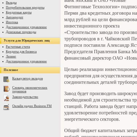
Банк Москвы и ОАО «Новые
Вклады
Фитинговые Технологии» подпис
Потребительские кредиты
Перми два кредитных договора на
Кредитные карты
Автокредит
млрд рублей на цели финансиров
Ипотека
инвестиционного проекта
Дистанционное управление
«Строительство завода по произв
Денежные переводы
трубопроводов в г. Чайковский П
Услуги для Юридических лиц
подписи поставили Александр Яст
Расчетные счета
Председателя Правления Банка М
Кредиты для бизнеса
Лизинг
финансовый директор ОАО «Новы
Дистанционное управление
Целью реализации инвестиционног
Полезное
предприятия для осуществления д
Калькулятор вкладов
соединительных деталей трубопро
Словарь экономических
терминов
Завод будет производить широку
Законодательство
необходимой для строительства т
станций. Работа завода будет напр
Онлайн радио Business FM
удовлетворение потребностей пре
энергетического секторов.
Общий бюджет капитальных затрат
рублей, производственная мощнос