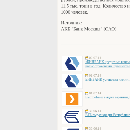
11,5 тыс. тонн в год. Количество 
1000 человек.
Источник:
АКБ "Банк Москвы" (ОАО)
02.07.14
«БИНБАНК кредитные карты» 
полис страхования путешеств
01.07.14
БИНБАНК установил лимит по
01.07.14
БыстроБанк выдает гарантии д
30.06.14
ВТБ выдал кредит Республике
30.06.14