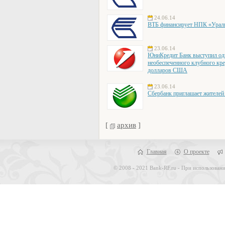
24.06.14
ВТБ финансирует НПК «Урал
23.06.14
ЮниКредит Банк выступил од
необеспеченного клубного кр
долларов США
23.06.14
Сбербанк приглашает жителей
[
архив
]
Главная
О проекте
© 2008 - 2021 Bank-RF.ru - При использовани