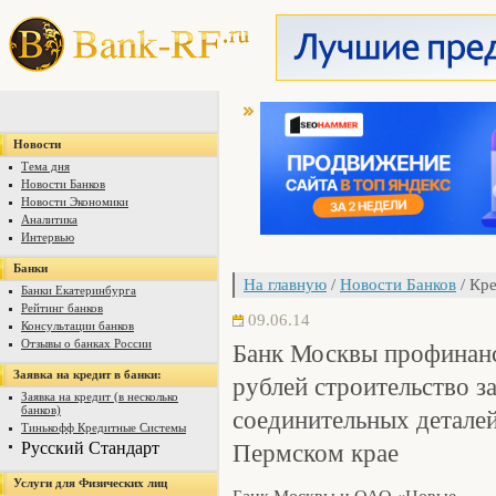
Новости
Тема дня
Новости Банков
Новости Экономики
Аналитика
Интервью
Банки
На главную
/
Новости Банков
/ Кре
Банки Екатеринбурга
Рейтинг банков
09.06.14
Консультации банков
Банк Москвы профинанс
Отзывы о банках России
Заявка на кредит в банки:
рублей строительство з
Заявка на кредит (в несколько
соединительных детале
банков)
Тинькофф Кредитные Системы
Пермском крае
Русский Стандарт
Услуги для Физических лиц