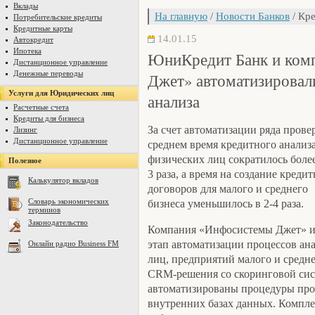
Вклады
На главную
/
Новости Банков
/ Кре
Потребительские кредиты
Кредитные карты
14.01.15
Автокредит
Ипотека
ЮниКредит Банк и ком
Дистанционное управление
Денежные переводы
Джет» автоматизировал
Услуги для Юридических лиц
анализа
Расчетные счета
Кредиты для бизнеса
За счет автоматизации ряда прове
Лизинг
Дистанционное управление
среднем время кредитного анализ
физических лиц сократилось более
Полезное
3 раза, а время на создание креди
Калькулятор вкладов
договоров для малого и среднего
Словарь экономических
бизнеса уменьшилось в 2-4 раза.
терминов
Законодательство
Компания «Инфосистемы Джет» и
этап автоматизации процессов ан
Онлайн радио Business FM
лиц, предприятий малого и средне
CRM-решения со скоринговой сис
автоматизированы процедуры про
внутренних базах данных. Компле