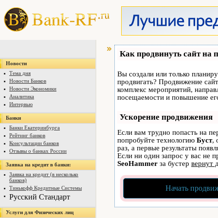
Как продвинуть сайт на 
Новости
Тема дня
Вы создали или только планируе
Новости Банков
продвигать? Продвижение сайта
Новости Экономики
комплекс мероприятий, направ
Аналитика
посещаемости и повышение его
Интервью
Ускорение продвижения
Банки
Банки Екатеринбурга
Если вам трудно попасть на пе
Рейтинг банков
попробуйте технологию
Буст
,
Консультации банков
раз, а первые результаты появ
Отзывы о банках России
Если ни один запрос у вас не п
SeoHammer
за бустер
вернут 
Заявка на кредит в банки:
Заявка на кредит (в несколько
банков)
Начать продвиж
Тинькофф Кредитные Системы
Русский Стандарт
Услуги для Физических лиц