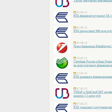
УБРиР предлагает максималь
01.06.15
ВТБ финансирует проект ГК 
01.06.15
ВТБ предоставит 900 млн руб
01.06.15
Через банкоматы ЮниКредит Б
12.05.15
Сбербанк России и Банк Разв
на цели торгового финансиро
12.05.15
ВТБ развивает финансирован
07.05.15
УБРиР и ЛенСпецСМУ подписа
размере 1,5 млрд руб
07.05.15
ВТБ укрепляет сотрудниче