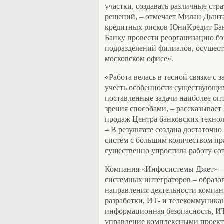
участки, создавать различные стр
решений, – отмечает Милан Дынт
кредитных рисков ЮниКредит Банк
Банку провести реорганизацию бэ
подразделений филиалов, осущес
московском офисе».
«Работа велась в тесной связке с 
учесть особенности существующих
поставленные задачи наиболее оп
зрения способами, – рассказывае
продаж Центра банковских техно
– В результате создана достаточно
систем с большим количеством пр
существенно упростила работу со
Компания «Инфосистемы Джет» –
системных интеграторов – образо
направления деятельности компа
разработки, ИТ- и телекоммуника
информационная безопасность, ИТ
управление комплексными проекта