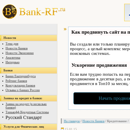
Как продвинуть сайт на 
Новости
Тема дня
Вы создали или только планируе
Новости Банков
процесс, а целый комплекс ме
Новости Экономики
поисковых системах.
Аналитика
Интервью
Ускорение продвижения
Банки
Если вам трудно попасть на п
Банки Екатеринбурга
продвижение в десятки раз, а 
Рейтинг банков
продвинется в Топ10 за месяц,
Консультации банков
Отзывы о банках России
Начать продвиж
Заявка на кредит в банки:
Заявка на кредит (в несколько
банков)
Тинькофф Кредитные Системы
Русский Стандарт
На главную
/
Новости Банков
/ Кредитование /
Услуги для Физических лиц
15.01.15