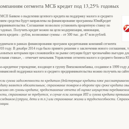
омпаниям сегмента МСБ кредит под 13,25% годовых
 МСП Банком о выделении целевого кредита на поддержку малого и среднего
шением средства будут направлены на финансирование программы ЮниКредит
дпринимательства. Соглашение позволило установить процентную ставку по
годовых. Получить кредит можно на цели модернизации, инновации,
алюта кредита – рубли, возможные суммы – от 500 тыс. до 47 млн рублей.
удничали в рамках финансирования программ кредитования компаний сегмента
10 году. В декабре 2014 года было принято решение о заключении нового соглашения, т
льзоваться которыми при сложившейся на рынке ситуации будет чрезвычайно выгодно дл
ельная ставка», – отмечает начальник Управления сегмента малого и среднего бизнеса 
-кредитное учреждение, входящее в группу Внешэкономбанка, созданное в 1999 году д
инансовой поддержки малого и среднего предпринимательства можно получить на сай
 если сумма задолженности по кредитам (действующие кредиты плюс рассматриваемы
диту является обязательным; страхование товаров в обороте при сроке кредита свы
имо от суммы кредита; предоставление отчета об оценке имущества передаваемого в
ти, страхование не требуется; в случае если заемщик ИП и сумма кредита превышае
следников (супруга, дети и т.п.) или страхование жизни и трудоспособности. Страхо
зации
.