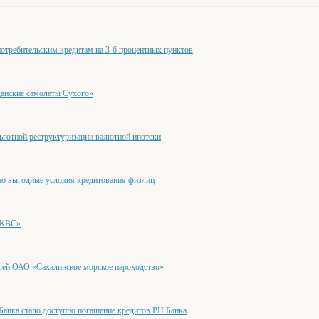
требительским кредитам на 3-6 процентных пунктов
анские самолеты Сухого»
готной реструктуризации валютной ипотеки
но выгодные условия кредитования физлиц
«КВС»
лей ОАО «Сахалинское морское пароходство»
анка стало доступно погашение кредитов РН Банка