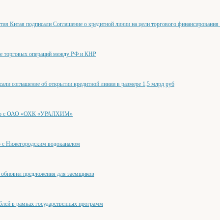
тия Китая подписали Соглашение о кредитной линии на цели торгового финансирования
ие торговых операций между РФ и КНР
и соглашение об открытии кредитной линии в размере 1,5 млрд руб
ство с ОАО «ОХК «УРАЛХИМ»
о с Нижегородским водоканалом
новил предложения для заемщиков
блей в рамках государственных программ