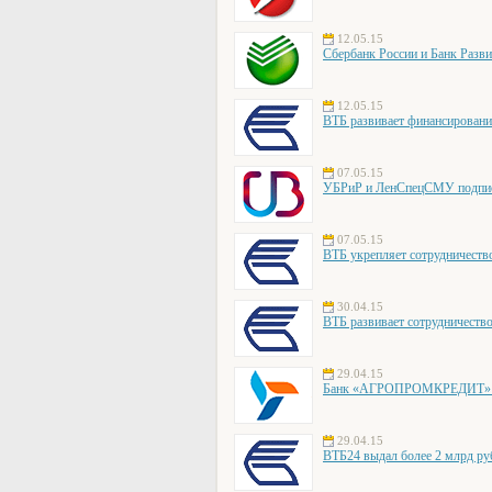
12.05.15
Сбербанк России и Банк Разви
12.05.15
ВТБ развивает финансирован
07.05.15
УБРиР и ЛенСпецСМУ подписал
07.05.15
ВТБ укрепляет сотрудниче
30.04.15
ВТБ развивает сотрудничеств
29.04.15
Банк «АГРОПРОМКРЕДИТ» об
29.04.15
ВТБ24 выдал более 2 млрд ру