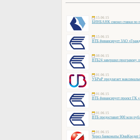
15.06.15
БИНБАНК снизил ставки по по
15.06.15
ВТБ финансирует ЗАО «Гражд
08.06.15
ВТБ24 завершил программу ль
01.06.15
УБРиР предлагает максималь
01.06.15
ВТБ финансирует проект ГК 
01.06.15
ВТБ предоставит 900 млн руб
01.06.15
Через банкоматы ЮниКредит Б