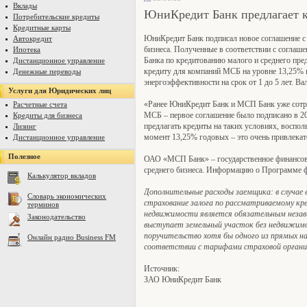
Вклады
ЮниКредит Банк предлагает к
Потребительские кредиты
Кредитные карты
ЮниКредит Банк подписал новое соглашение с
Автокредит
бизнеса. Полученные в соответствии с согла
Ипотека
Банка по кредитованию малого и среднего пре
Дистанционное управление
кредиту для компаний МСБ на уровне 13,25% 
Денежные переводы
энергоэффективности на срок от 1 до 5 лет. В
Услуги для Юридических лиц
«Ранее ЮниКредит Банк и МСП Банк уже сотр
Расчетные счета
МСБ – первое соглашение было подписано в 20
Кредиты для бизнеса
предлагать кредиты на таких условиях, воспо
Лизинг
момент 13,25% годовых – это очень привлекат
Дистанционное управление
Полезное
ОАО «МСП Банк» – государственное финансово
среднего бизнеса. Информацию о Программе ф
Калькулятор вкладов
Дополнительные расходы заемщика: в случае
Словарь экономических
страхование залога по рассматриваемому кре
терминов
недвижимости является обязательным независ
Законодательство
выступает земельный участок без недвижимос
поручительство хотя бы одного из прямых на
Онлайн радио Business FM
соответствии с тарифами страховой органи
Источник:
ЗАО ЮниКредит Банк