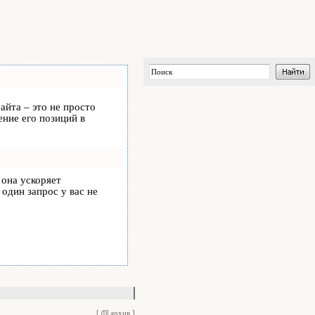
айта – это не просто
ние его позиций в
, она ускоряет
 один запрос у вас не
[
архив
]