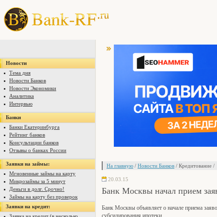
Новости
Тема дня
Новости Банков
Новости Экономики
Аналитика
Интервью
Банки
Банки Екатеринбурга
Рейтинг банков
Консультации банков
Отзывы о банках России
Заявки на займы:
На главную
/
Новости Банков
/ Кредитование /
Мгновенные займы на карту
20.03.15
Микрозаймы за 5 минут
Банк Москвы начал прием зая
Деньги в долг. Срочно!
Займы на карту без проверок
Заявки на кредит:
Банк Москвы объявляет о начале приема заяво
субсидирования ипотеки.
Заявка на кредит (в несколько