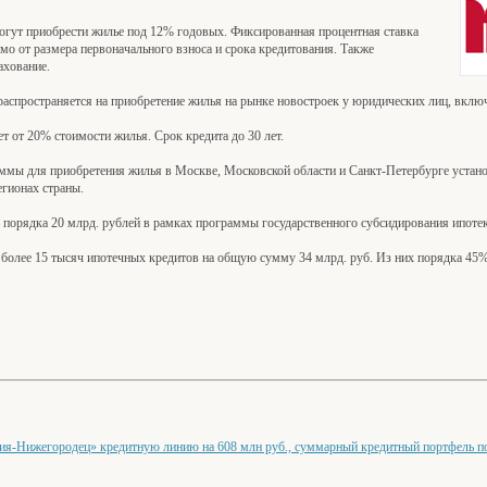
могут приобрести жилье под 12% годовых. Фиксированная процентная ставка
симо от размера первоначального взноса и срока кредитования. Также
ахование.
аспространяется на приобретение жилья на рынке новостроек у юридических лиц, включ
т от 20% стоимости жилья. Срок кредита до 30 лет.
мы для приобретения жилья в Москве, Московской области и Санкт-Петербурге установ
егионах страны.
 порядка 20 млрд. рублей в рамках программы государственного субсидирования ипоте
 более 15 тысяч ипотечных кредитов на общую сумму 34 млрд. руб. Из них порядка 45
я-Нижегородец» кредитную линию на 608 млн руб., суммарный кредитный портфель по 