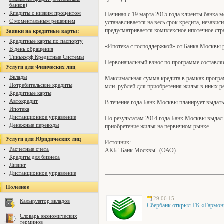
банков)
Кпедиты с низким процентом
Начиная с 19 марта 2015 года клиенты банка 
С моментальным решением
устанавливается на весь срок кредита, незави
предусматривается комплексное ипотечное стр
Заявки на кредитные карты:
Кредитные карты по паспорту
«Ипотека с господдержкой» от Банка Москвы р
В день обращения
Тинькофф Кредитные Системы
Первоначальный взнос по программе составляе
Услуги для Физических лиц
Вклады
Максимальная сумма кредита в рамках програм
Потребительские кредиты
млн. рублей для приобретения жилья в иных р
Кредитные карты
Автокредит
В течение года Банк Москвы планирует выдать
Ипотека
Дистанционное управление
По результатам 2014 года Банк Москвы выдал
Денежные переводы
приобретение жилья на первичном рынке.
Услуги для Юридических лиц
Источник:
Расчетные счета
АКБ "Банк Москвы" (ОАО)
Кредиты для бизнеса
Лизинг
Дистанционное управление
Полезное
29.06.15
Калькулятор вкладов
Сбербанк открыл ГК «Гармони
Словарь экономических
терминов