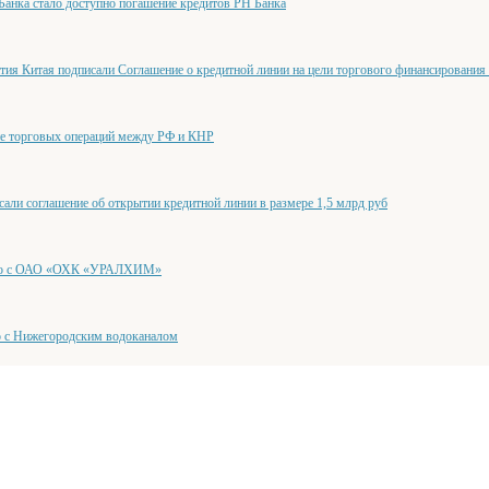
анка стало доступно погашение кредитов РН Банка
тия Китая подписали Соглашение о кредитной линии на цели торгового финансирования
ие торговых операций между РФ и КНР
и соглашение об открытии кредитной линии в размере 1,5 млрд руб
ство с ОАО «ОХК «УРАЛХИМ»
о с Нижегородским водоканалом
новил предложения для заемщиков