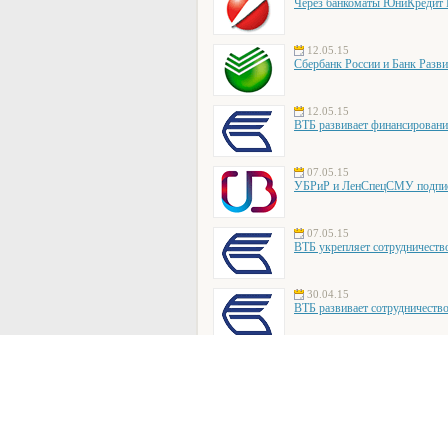
Через банкоматы ЮниКредит Б
12.05.15
Сбербанк России и Банк Разви
12.05.15
ВТБ развивает финансирован
07.05.15
УБРиР и ЛенСпецСМУ подписал
07.05.15
ВТБ укрепляет сотрудниче
30.04.15
ВТБ развивает сотрудничеств
29.04.15
Банк «АГРОПРОМКРЕДИТ» об
[
архив
]