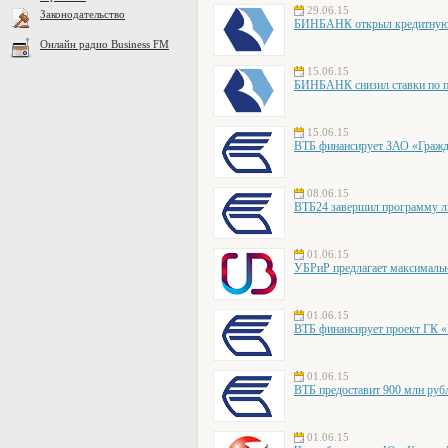
29.06.15
Законодательство
БИНБАНК открыл кредитную 
Онлайн радио Business FM
15.06.15
БИНБАНК снизил ставки по по
15.06.15
ВТБ финансирует ЗАО «Гражд
08.06.15
ВТБ24 завершил программу ль
01.06.15
УБРиР предлагает максималь
01.06.15
ВТБ финансирует проект ГК 
01.06.15
ВТБ предоставит 900 млн руб
01.06.15