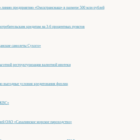
линию предприятию «Омсктрансмаш» в размере 500 млн рублей
требительским кредитам на 3-6 процентных пунктов
анские самолеты Сухого»
готной реструктуризации валютной ипотеки
но выгодные условия кредитования физлиц
«КВС»
лей ОАО «Сахалинское морское пароходство»