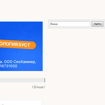
[
архив
]