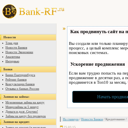
Как продвинуть сайт на 
Новости
Тема дня
Вы создали или только планируе
Новости Банков
процесс, а целый комплекс ме
Новости Экономики
поисковых системах.
Аналитика
Интервью
Ускорение продвижения
Банки
Если вам трудно попасть на п
Банки Екатеринбурга
продвижение в десятки раз, а 
Рейтинг банков
продвинется в Топ10 за месяц,
Консультации банков
Отзывы о банках России
Начать продвиж
Заявки на займы:
Мгновенные займы на карту
Микрозаймы за 5 минут
Деньги в долг. Срочно!
Займы на карту без проверок
На главную
/
Новости Банков
/ Кредитование /
Заявки на кредит:
25.03.15
Заявка на кредит (в несколько