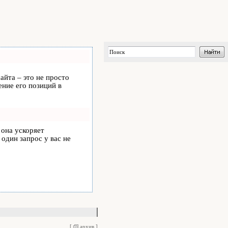
айта – это не просто
ние его позиций в
, она ускоряет
 один запрос у вас не
[
архив
]