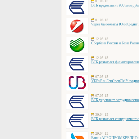
01.06.15
ВТБ предоставит 900 млн руб
01.06.15
Через банкоматы ЮниКредит Б
12.05.15
Сбербанк России и Банк Разви
12.05.15
ВТБ развивает финансирован
07.05.15
УБРиР и ЛенСпецСМУ подписал
07.05.15
ВТБ укрепляет сотрудниче
30.04.15
ВТБ развивает сотрудничеств
29.04.15
Банк «АГРОПРОМКРЕДИТ» об