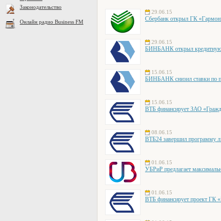
Законодательство
29.06.15
Сбербанк открыл ГК «Гармони
Онлайн радио Business FM
29.06.15
БИНБАНК открыл кредитную 
15.06.15
БИНБАНК снизил ставки по по
15.06.15
ВТБ финансирует ЗАО «Гражд
08.06.15
ВТБ24 завершил программу ль
01.06.15
УБРиР предлагает максималь
01.06.15
ВТБ финансирует проект ГК 