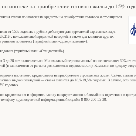
по ипотеке на приобретение готового жилья до 15% год
снизил ставки по ипотечным кредитам на приобретение готового и строящегося
жилья от 15% годовых в рублях действуют для держателей зарплатных карт,
ИБ с положительной кредитной историей, а также для клиентов других
решения по ипотеке (тарифный план «Доверительный»).
 годовых (тарифный план «Стандартный»).
от 3 до 20 лет включительно. Минимальный первоначальный взнос составляет 30% от с
ей (в зависимости от региона расположения недвижимости). Комиссии по кредиту отсут
грамма ипотечного кредитования на приобретение строящегося жилья. Сейчас ставки 
льства и выдачи закладной — ставка снизится до 18,5-19,5% годовых. В случае, если зак
,5% годовых.
го кредитования и оформить заявку на кредит можно в ближайших отделениях и центра
о телефону круглосуточной информационной службы 8-800-200-55-20.