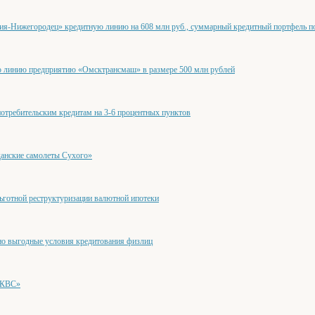
я-Нижегородец» кредитную линию на 608 млн руб., суммарный кредитный портфель по 
линию предприятию «Омсктрансмаш» в размере 500 млн рублей
требительским кредитам на 3-6 процентных пунктов
анские самолеты Сухого»
готной реструктуризации валютной ипотеки
но выгодные условия кредитования физлиц
«КВС»