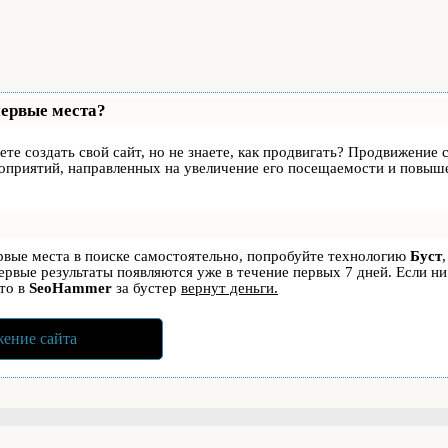
первые места?
те создать свой сайт, но не знаете, как продвигать? Продвижение с
роприятий, направленных на увеличение его посещаемости и повыше
ервые места в поиске самостоятельно, попробуйте технологию
Буст
первые результаты появляются уже в течение первых 7 дней. Если ни
 то в
SeoHammer
за бустер
вернут деньги.
ение сайта