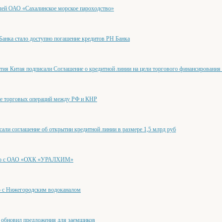
лей ОАО «Сахалинское морское пароходство»
анка стало доступно погашение кредитов РН Банка
тия Китая подписали Соглашение о кредитной линии на цели торгового финансирования
ие торговых операций между РФ и КНР
и соглашение об открытии кредитной линии в размере 1,5 млрд руб
ство с ОАО «ОХК «УРАЛХИМ»
о с Нижегородским водоканалом
новил предложения для заемщиков