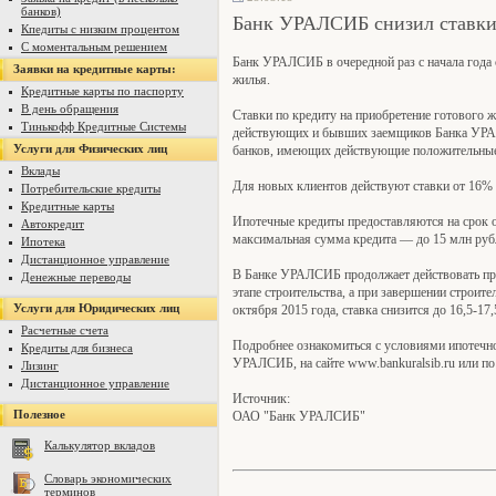
банков)
Банк УРАЛСИБ снизил ставки 
Кпедиты с низким процентом
С моментальным решением
Банк УРАЛСИБ в очередной раз с начала года 
Заявки на кредитные карты:
жилья.
Кредитные карты по паспорту
В день обращения
Ставки по кредиту на приобретение готового 
Тинькофф Кредитные Системы
действующих и бывших заемщиков Банка УРАЛС
Услуги для Физических лиц
банков, имеющих действующие положительные 
Вклады
Для новых клиентов действуют ставки от 16%
Потребительские кредиты
Кредитные карты
Ипотечные кредиты предоставляются на срок 
Автокредит
максимальная сумма кредита — до 15 млн рубл
Ипотека
Дистанционное управление
В Банке УРАЛСИБ продолжает действовать про
Денежные переводы
этапе строительства, а при завершении строите
Услуги для Юридических лиц
октября 2015 года, ставка снизится до 16,5-17
Расчетные счета
Подробнее ознакомиться с условиями ипотечно
Кредиты для бизнеса
УРАЛСИБ, на сайте www.bankuralsib.ru или п
Лизинг
Дистанционное управление
Источник:
Полезное
ОАО "Банк УРАЛСИБ"
Калькулятор вкладов
Словарь экономических
терминов