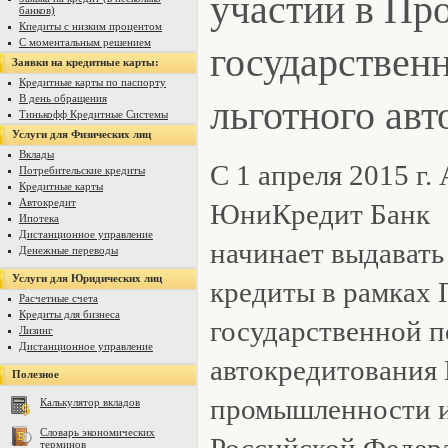
участии в Пр
банков)
Кпедиты с низким процентом
государствен
С моментальным решением
Заявки на кредитные карты:
Кредитные карты по паспорту
льготного авт
В день обращения
Тинькофф Кредитные Системы
Услуги для Физических лиц
Вклады
С 1 апреля 2015 г.
Потребительские кредиты
Кредитные карты
Автокредит
ЮниКредит Банк
Ипотека
Дистанционное управление
начинает выдавать
Денежные переводы
Услуги для Юридических лиц
кредиты в рамках
Расчетные счета
Кредиты для бизнеса
государственной п
Лизинг
Дистанционное управление
автокредитования
Полезное
промышленности и
Калькулятор вкладов
Словарь экономических
Российской Федер
терминов