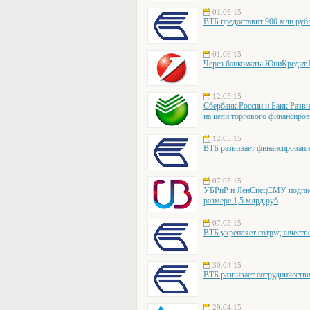
01.06.15
ВТБ предоставит 900 млн руб
01.06.15
Через банкоматы ЮниКредит Б
12.05.15
Сбербанк России и Банк Разв
на цели торгового финансиро
12.05.15
ВТБ развивает финансирован
07.05.15
УБРиР и ЛенСпецСМУ подписа
размере 1,5 млрд руб
07.05.15
ВТБ укрепляет сотрудниче
30.04.15
ВТБ развивает сотрудничеств
29.04.15