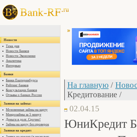
Новости
Тема дня
Новости Банков
Новости Экономики
Аналитика
Интервью
Банки
Банки Екатеринбурга
На главную
/
Новос
Рейтинг банков
Консультации банков
Кредитование /
Отзывы о банках России
Заявки на займы:
02.04.15
Мгновенные займы на карту
Микрозаймы за 5 минут
ЮниКредит Ба
Деньги в долг. Срочно!
Займы на карту без проверок
Заявки на кредит:
Заявка на кредит (в несколько