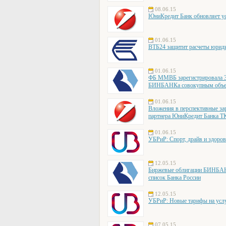
08.06.15
ЮниКредит Банк обновляет ус
01.06.15
ВТБ24 защитит расчеты юрид
01.06.15
ФБ ММВБ зарегистрировала 3
БИНБАНКа совокупным объе
01.06.15
Вложения в перспективные за
партнера ЮниКредит Банка Т
01.06.15
УБРиР: Спорт, драйв и здоро
12.05.15
Биржевые облигации БИНБАН
список Банка России
12.05.15
УБРиР: Новые тарифы на усл
07.05.15