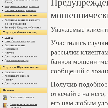
Предупрежде
банков)
Кпедиты с низким процентом
мошенничес
С моментальным решением
Заявки на кредитные карты:
Кредитные карты по паспорту
В день обращения
Уважаемые клиент
Тинькофф Кредитные Системы
Услуги для Физических лиц
Вклады
Участились случа
Потребительские кредиты
Кредитные карты
Автокредит
рассылки клиента
Ипотека
Дистанционное управление
банков мошеннич
Денежные переводы
Услуги для Юридических лиц
сообщений с ложн
Расчетные счета
Кредиты для бизнеса
Лизинг
Получив подобное
Дистанционное управление
Полезное
отвечайте на него,
Калькулятор вкладов
его нам любым уд
Словарь экономических
терминов