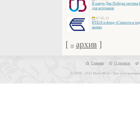
В канун Дня Победы система
для ветеранов
07.05.15
ВТБ24 и фонд «Старость в ра
акцию
[
архив
]
Главная
О проекте
© 2008 - 2021 Bank-RF.ru - При использовани