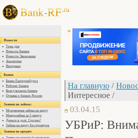
Новости
Тема дня
Новости Банков
Новости Экономики
Аналитика
Интервью
Банки
Банки Екатеринбурга
На главную
/
Новос
Рейтинг банков
Консультации банков
Интересное /
Отзывы о банках России
Заявки на займы:
03.04.15
Мгновенные займы на карту
Микрозаймы за 5 минут
УБРиР: Вним
Деньги в долг. Срочно!
Займы на карту без проверок
Заявки на кредит:
Заявка на кредит (в несколько