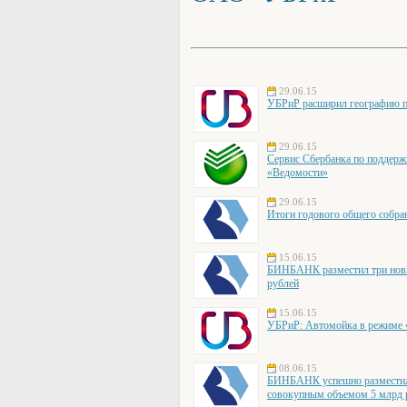
29.06.15
УБРиР расширил географию пр
29.06.15
Сервис Сбербанка по поддерж
«Ведомости»
29.06.15
Итоги годового общего собр
15.06.15
БИНБАНК разместил три новы
рублей
15.06.15
УБРиР: Автомойка в режиме «о
08.06.15
БИНБАНК успешно разместил 
совокупным объемом 5 млрд 