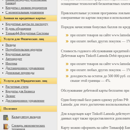
банков)
оснащенные технологией бесконтактных платеж
Кпедиты с низким процентом
С моментальным решением
Привлекательные условия программы лояльнос
совершенные по картам покупки и использоват
Заявки на кредитные карты:
Кредитные карты по паспорту
Порядок начисления бонусных баллов по кредит
В день обращения
Тинькофф Кредитные Системы
при оплате товаров на сайте www.lamod
Услуги для Физических лиц
при оплате любых других покупок — 1%
Вклады
Потребительские кредиты
Стоимость годового обслуживания кредитной к
Кредитные карты
Дебетовая карта Tinkoff-Lamoda Debit предлага
Автокредит
Ипотека
при оплате товаров на сайте www.lamoda
Дистанционное управление
при оплате любых других покупок — 1%
Денежные переводы
доходность на остаток до 500 000 руб. с
свыше этой границы — 4%.
Услуги для Юридических лиц
Расчетные счета
Обслуживание дебетовой карты бесплатно при н
Кредиты для бизнеса
Лизинг
Один бонусный балл равен одному рублю РФ. 
Дистанционное управление
Lamoda: для этого достаточно воспользоватьс
Полезное
Для владельцев карт Tinkoff-Lamoda действуе
Калькулятор вкладов
данных карт также предоставляются дополните
Словарь экономических
Карту можно оформить на сайте Тинькофф Банк
терминов