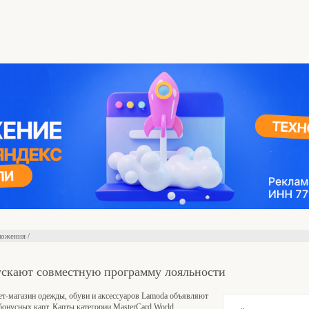
ожения /
ускают совместную программу лояльности
ет-магазин одежды, обуви и аксессуаров Lamoda объявляют
бонусных карт. Карты категории MasterCard World,