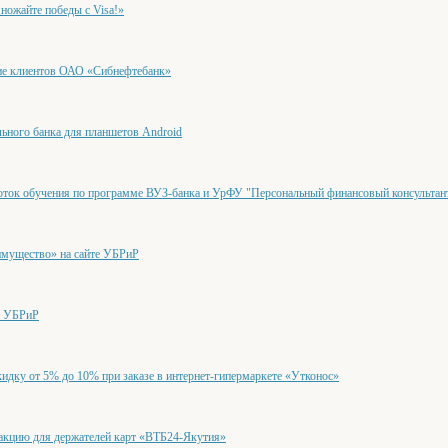
айте победы с Visa!»
ие клиентов ОАО «Сибнефтебанк»
ьного банка для планшетов Android
поток обучения по программе ВУЗ-банка и УрФУ "Персональный финансовый консультан
имущество» на сайте УБРиР
а УБРиР
идку от 5% до 10% при заказе в интернет-гипермаркете «Утконос»
акцию для держателей карт «ВТБ24-Якутия»