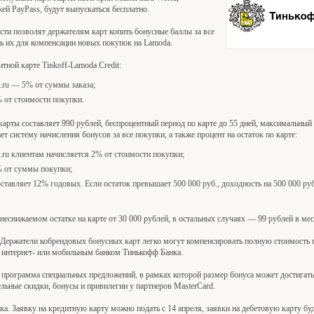
ей PayPass, будут выпускаться бесплатно.
ти позволят держателям карт копить бонусные баллы за все
ь их для компенсации новых покупок на Lamoda.
ной карте Tinkoff-Lamoda Credit:
a.ru — 5% от суммы заказа;
 от стоимости покупки.
арты составляет 990 рублей, беспроцентный период по карте до 55 дней, максимальный
ет систему начисления бонусов за все покупки, а также процент на остаток по карте:
.ru клиентам начисляется 2% от стоимости покупки;
 от суммы покупки;
оставляет 12% годовых. Если остаток превышает 500 000 руб., доходность на 500 000 ру
еснижаемом остатке на карте от 30 000 рублей, в остальных случаях — 99 рублей в мес
Держатели кобрендовых бонусных карт легко могут компенсировать полную стоимость 
я интернет- или мобильным банком Тинькофф Банка.
т программа специальных предложений, в рамках которой размер бонуса может достига
льные скидки, бонусы и привилегии у партнеров MasterCard.
а. Заявку на кредитную карту можно подать с 14 апреля, заявки на дебетовую карту бу