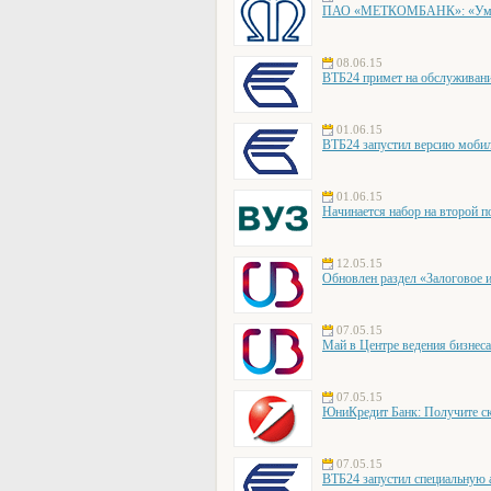
ПАО «МЕТКОМБАНК»: «Умнож
08.06.15
ВТБ24 примет на обслуживан
01.06.15
ВТБ24 запустил версию мобил
01.06.15
Начинается набор на второй 
12.05.15
Обновлен раздел «Залоговое 
07.05.15
Май в Центре ведения бизнес
07.05.15
ЮниКредит Банк: Получите ск
07.05.15
ВТБ24 запустил специальную 