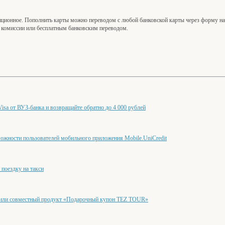
нционное. Пополнить карты можно переводом с любой банковской карты через форму на
ез комиссии или бесплатным банковским переводом.
isa от ВУЗ-банка и возвращайте обратно до 4 000 рублей
жности пользователей мобильного приложения Mobile.UniCredit
поездку на такси
или совместный продукт «Подарочный купон TEZ TOUR»