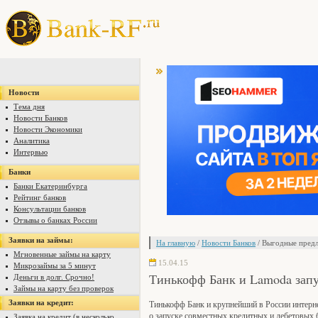
Новости
Тема дня
Новости Банков
Новости Экономики
Аналитика
Интервью
Банки
Банки Екатеринбурга
Рейтинг банков
Консультации банков
Отзывы о банках России
Заявки на займы:
На главную
/
Новости Банков
/ Выгодные предл
Мгновенные займы на карту
15.04.15
Микрозаймы за 5 минут
Тинькофф Банк и Lamoda зап
Деньги в долг. Срочно!
Займы на карту без проверок
Заявки на кредит:
Тинькофф Банк и крупнейший в России интерн
о запуске совместных кредитных и дебетовых 
Заявка на кредит (в несколько