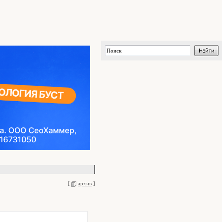
[
архив
]