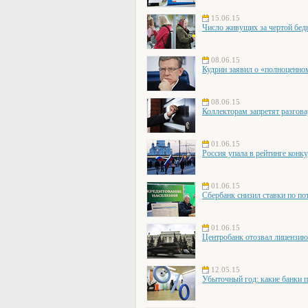
15.06.15
Число живущих за чертой бед
08.06.15
Кудрин заявил о «полноценно
08.06.15
Коллекторам запретят разгова
01.06.15
Россия упала в рейтинге конк
01.06.15
Сбербанк снизил ставки по по
01.06.15
Центробанк отозвал лицензи
12.05.15
Убыточный год: какие банки 