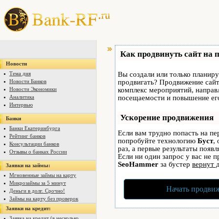
Как продвинуть сайт на 
Новости
Тема дня
Вы создали или только планируе
Новости Банков
продвигать? Продвижение сайта
Новости Экономики
комплекс мероприятий, направ
Аналитика
посещаемости и повышение его
Интервью
Ускорение продвижения
Банки
Банки Екатеринбурга
Если вам трудно попасть на пе
Рейтинг банков
попробуйте технологию
Буст
,
Консультации банков
раз, а первые результаты появ
Отзывы о банках России
Если ни один запрос у вас не п
SeoHammer
за бустер
вернут 
Заявки на займы:
Мгновенные займы на карту
Микрозаймы за 5 минут
Начать продвиж
Деньги в долг. Срочно!
Займы на карту без проверок
Заявки на кредит:
Заявка на кредит (в несколько