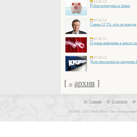
12.05.15
Рубли потянулись в банки
07.05.15
Ставка 12,5%: есть ли поводы
07.05.15
Годовая инфляция в апреле сн
07.05.15
Доля просрочки по кредитам ф
[
архив
]
Главная
О проекте
© 2008 - 2021 Bank-RF.ru - При использовани