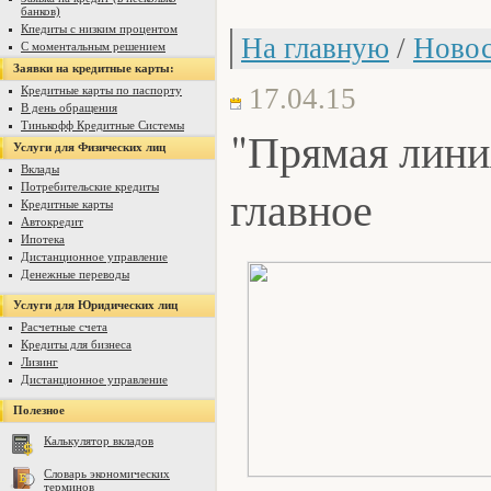
банков)
Кпедиты с низким процентом
На главную
/
Новос
С моментальным решением
Заявки на кредитные карты:
17.04.15
Кредитные карты по паспорту
В день обращения
Тинькофф Кредитные Системы
"Прямая лини
Услуги для Физических лиц
Вклады
Потребительские кредиты
главное
Кредитные карты
Автокредит
Ипотека
Дистанционное управление
Денежные переводы
Услуги для Юридических лиц
Расчетные счета
Кредиты для бизнеса
Лизинг
Дистанционное управление
Полезное
Калькулятор вкладов
Словарь экономических
терминов