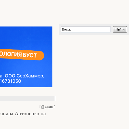
[
архив
]
сандра Антоненко на