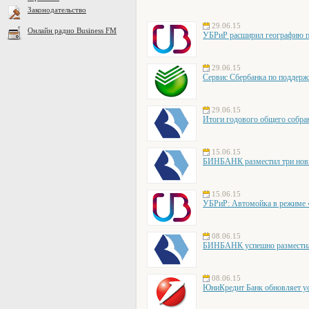
Законодательство
29.06.15
Онлайн радио Business FM
УБРиР расширил географию пр
29.06.15
Сервис Сбербанка по поддерж
29.06.15
Итоги годового общего собр
15.06.15
БИНБАНК разместил три новы
15.06.15
УБРиР: Автомойка в режиме «о
08.06.15
БИНБАНК успешно разместил 
08.06.15
ЮниКредит Банк обновляет ус