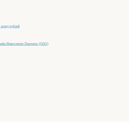
 млрд рублей
риба Инвестмент Партнерс (ОАО)