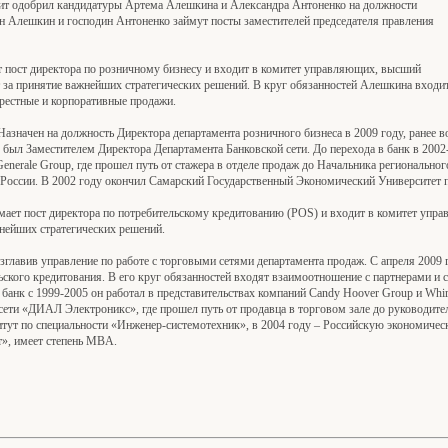
ит одобрил кандидатуры Артема Алешкина и Александра Антоненко на должности
ин Алешкин и господин Антоненко займут посты заместителей председателя правления
пост директора по розничному бизнесу и входит в комитет управляющих, высший
т за принятие важнейших стратегических решений. В круг обязанностей Алешкина входи
крестные и корпоративные продажи.
Назначен на должность Директора департамента розничного бизнеса в 2009 году, ранее в
8 был Заместителем Директора Департамента Банковской сети. До перехода в банк в 200
Generale Group, где прошел путь от стажера в отделе продаж до Начальника региональног
 России. В 2002 году окончил Самарский Государственный Экономический Университет п
мает пост директора по потребительскому кредитованию (POS) и входит в комитет уп
жнейших стратегических решений.
озглавив управление по работе с торговыми сетями департамента продаж. С апреля 2009
ского кредитования. В его круг обязанностей входят взаимоотношение с партнерами и с
банк с 1999-2005 он работал в представительствах компаний Candy Hoover Group и Whirl
сети «ДИАЛ Электроникс», где прошел путь от продавца в торговом зале до руководите
ут по специальности «Инженер-системотехник», в 2004 году – Российскую экономичес
т», имеет степень MBA.