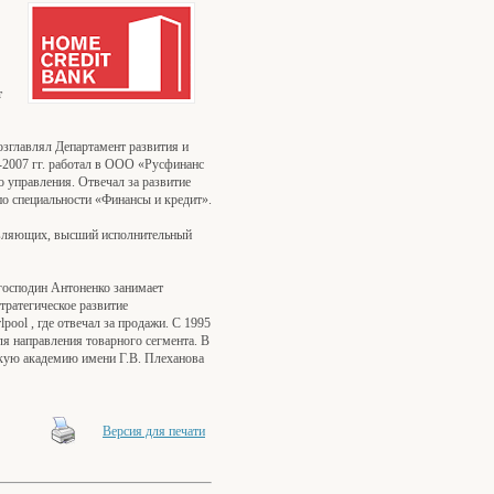
т
озглавлял Департамент развития и
2-2007 гг. работал в ООО «Русфинанс
о управления. Отвечал за развитие
о специальности «Финансы и кредит».
равляющих, высший исполнительный
 господин Антоненко занимает
тратегическое развитие
pool , где отвечал за продажи. С 1995
ля направления товарного сегмента. В
кую академию имени Г.В. Плеханова
Версия для печати