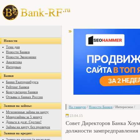
Новости
Тема дня
Новости Банков
Новости Экономики
Аналитика
Интервью
Банки
Банки Екатеринбурга
Рейтинг банков
Консультации банков
Отзывы о банках России
Заявки на займы:
На главную
/
Новости Банков
/ Интересное /
Мгновенные займы на карту
23.04.15
Микрозаймы за 5 минут
Совет Директоров Банка Хоум
Деньги в долг. Срочно!
Займы на карту без проверок
должности зампредправления
Заявки на кредит:
Заявка на кредит (в несколько