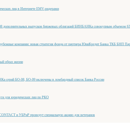
ических лиц в Интернете EMV-ридерами
38 дополнительных выпусков биржевых облигаций БИНБАНКа совокупным объемом 63
рубежные компании: новая стратегия фонда от партнера ЮниКредит Банка ТКБ БНП Па
вый образ жизни
а серий БО-08, БО-09 включены в ломбардный список Банка России
уги для юридических лиц по РКО
 CONTACT и УБРиР проведут специальную акцию для ветеранов