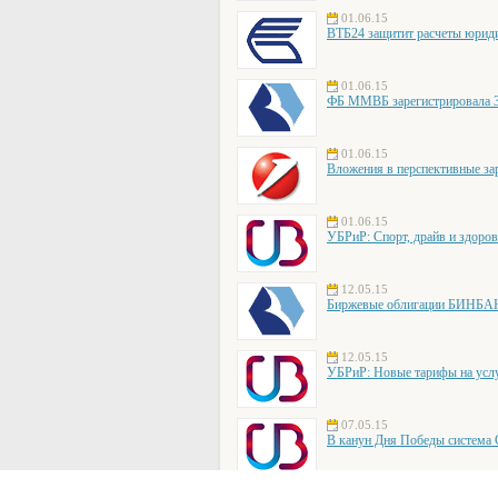
01.06.15
ВТБ24 защитит расчеты юрид
01.06.15
ФБ ММВБ зарегистрировала 
01.06.15
Вложения в перспективные за
01.06.15
УБРиР: Спорт, драйв и здоро
12.05.15
Биржевые облигации БИНБАНК
12.05.15
УБРиР: Новые тарифы на усл
07.05.15
В канун Дня Победы система
07.05.15