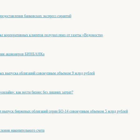
едоставления банковских экспресс-гарантий
ке корпоративных клиентов получил приз от газеты «Ведомости»
ания акционеров БИНБАНКа
х выпуска облигаций совокупным объемом 9 млрд рублей
нлайн»: как вести бизнес без лишних затрат?
выпуск биржевых облигаций серии БО-14 совокупным объемом 5 млрд рублей
ловия накопительного счета