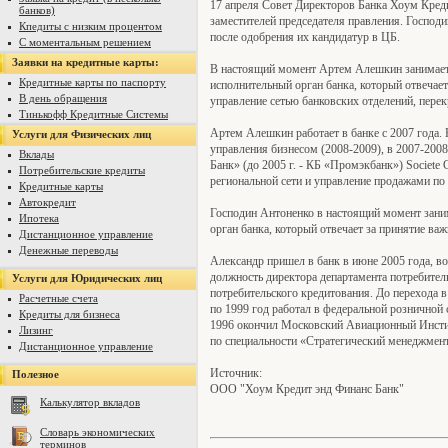
17 апреля Совет Директоров Банка Хоум Кред
банков)
заместителей председателя правления. Господ
Кпедиты с низким процентом
после одобрения их кандидатур в ЦБ.
С моментальным решением
Заявки на кредитные карты:
В настоящий момент Артем Алешкин занимает 
Кредитные карты по паспорту
исполнительный орган банка, который отвечае
В день обращения
управление сетью банковских отделений, пере
Тинькофф Кредитные Системы
Артем Алешкин работает в банке с 2007 года. 
Услуги для Физических лиц
управления бизнесом (2008-2009), в 2007-200
Вклады
Банк» (до 2005 г. - КБ «Промэкбанк») Societe 
Потребительские кредиты
региональной сети и управление продажами по
Кредитные карты
Автокредит
Господин Антоненко в настоящий момент зани
Ипотека
орган банка, который отвечает за принятие ва
Дистанционное управление
Денежные переводы
Александр пришел в банк в июне 2005 года, в
должность директора департамента потребитель
Услуги для Юридических лиц
потребительского кредитования. До перехода в 
Расчетные счета
по 1999 год работал в федеральной розничной 
Кредиты для бизнеса
1996 окончил Московский Авиационный Инстит
Лизинг
по специальности «Стратегический менеджмен
Дистанционное управление
Источник:
Полезное
ООО "Хоум Кредит энд Финанс Банк"
Калькулятор вкладов
Словарь экономических
терминов