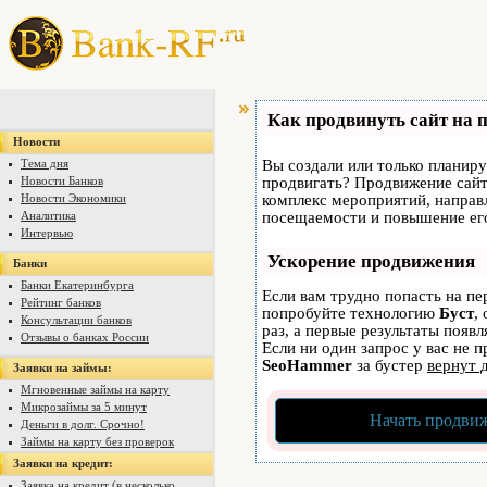
Как продвинуть сайт на 
Новости
Тема дня
Вы создали или только планируе
Новости Банков
продвигать? Продвижение сайта
Новости Экономики
комплекс мероприятий, направ
Аналитика
посещаемости и повышение его
Интервью
Ускорение продвижения
Банки
Банки Екатеринбурга
Если вам трудно попасть на пе
Рейтинг банков
попробуйте технологию
Буст
,
Консультации банков
раз, а первые результаты появ
Отзывы о банках России
Если ни один запрос у вас не п
SeoHammer
за бустер
вернут 
Заявки на займы:
Мгновенные займы на карту
Микрозаймы за 5 минут
Начать продвиж
Деньги в долг. Срочно!
Займы на карту без проверок
Заявки на кредит:
Заявка на кредит (в несколько