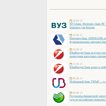
29.06.15
ВУЗ-банк: Интернет–банк ФГ 
банкинга для физлиц
29.06.15
Интернет-банк «БИНБАНК-онл
функциональных интернет-бан
29.06.15
ЮниКредит Банк получил три н
проведения карточных операц
15.06.15
ЮниКредит Банк вошел в рей
08.06.15
Мобильный банк УБРиР — в д
08.06.15
Результаты финансовой деятел
года по российским правилам 