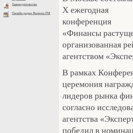
Законодательство
X ежегодная
Онлайн радио Business FM
конференция
«Финансы растуще
организованная р
агентством «Экспе
В рамках Конфере
церемония награж
лидеров рынка фи
согласно исследов
агентства «Экспер
победил в номина