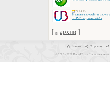
24.04.15
Национальное рейтинговое аге
УБРиР на уровне «АА»
[
архив
]
Главная
О проекте
© 2008 - 2021 Bank-RF.ru - При использовани