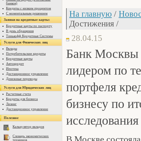
банков)
Кпедиты с низким процентом
На главную
/
Новос
С моментальным решением
Заявки на кредитные карты:
Достижения /
Кредитные карты по паспорту
В день обращения
28.04.15
Тинькофф Кредитные Системы
Услуги для Физических лиц
Банк Москвы
Вклады
Потребительские кредиты
Кредитные карты
лидером по т
Автокредит
Ипотека
Дистанционное управление
Денежные переводы
портфеля кре
Услуги для Юридических лиц
Расчетные счета
бизнесу по ит
Кредиты для бизнеса
Лизинг
Дистанционное управление
исследования
Полезное
Калькулятор вкладов
Словарь экономических
В Москве состояла
терминов