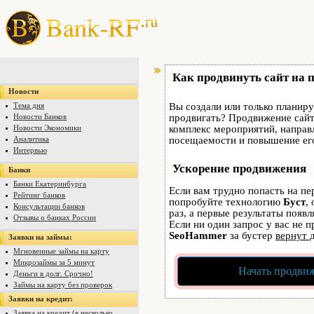
Как продвинуть сайт на 
Новости
Тема дня
Вы создали или только планируе
Новости Банков
продвигать? Продвижение сайта
Новости Экономики
комплекс мероприятий, направ
Аналитика
посещаемости и повышение его
Интервью
Ускорение продвижения
Банки
Банки Екатеринбурга
Если вам трудно попасть на пе
Рейтинг банков
попробуйте технологию
Буст
,
Консультации банков
раз, а первые результаты появ
Отзывы о банках России
Если ни один запрос у вас не п
SeoHammer
за бустер
вернут 
Заявки на займы:
Мгновенные займы на карту
Микрозаймы за 5 минут
Начать продвиж
Деньги в долг. Срочно!
Займы на карту без проверок
Заявки на кредит:
Заявка на кредит (в несколько