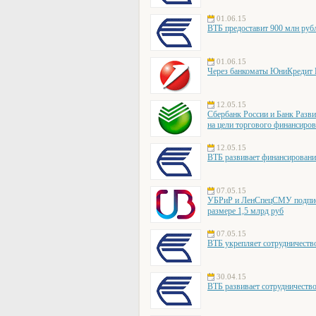
01.06.15
ВТБ предоставит 900 млн руб
01.06.15
Через банкоматы ЮниКредит Б
12.05.15
Сбербанк России и Банк Разв
на цели торгового финансиро
12.05.15
ВТБ развивает финансирован
07.05.15
УБРиР и ЛенСпецСМУ подписа
размере 1,5 млрд руб
07.05.15
ВТБ укрепляет сотрудниче
30.04.15
ВТБ развивает сотрудничеств