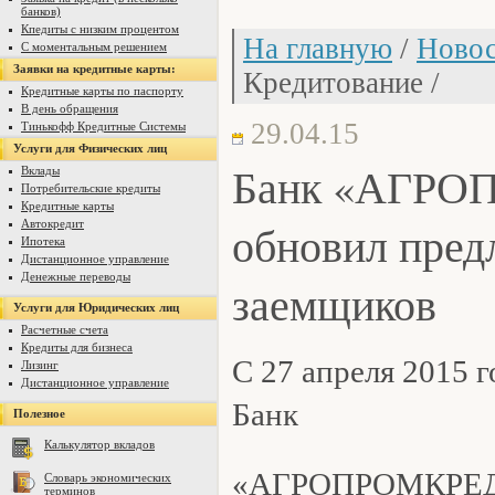
банков)
Кпедиты с низким процентом
На главную
/
Новос
С моментальным решением
Заявки на кредитные карты:
Кредитование /
Кредитные карты по паспорту
В день обращения
29.04.15
Тинькофф Кредитные Системы
Услуги для Физических лиц
Банк «АГР
Вклады
Потребительские кредиты
Кредитные карты
обновил пред
Автокредит
Ипотека
Дистанционное управление
Денежные переводы
заемщиков
Услуги для Юридических лиц
Расчетные счета
Кредиты для бизнеса
С 27 апреля 2015 г
Лизинг
Дистанционное управление
Банк
Полезное
Калькулятор вкладов
«АГРОПРОМКРЕД
Словарь экономических
терминов