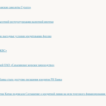
анские самолеты Сухого»
готной реструктуризации валютной ипотеки
но выгодные условия кредитования физлиц
«КВС»
лей ОАО «Сахалинское морское пароходство»
анка стало доступно погашение кредитов РН Банка
тия Китая подписали Соглашение о кредитной линии на цели торгового финансирования