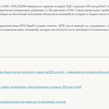
О «ОХК «УРАЛХИМ»банковскую гарантию возврата НДС в размере 658 млн рублей. Га
кресенские минеральные удобрения» (г. Воскресенск) и ОАО «Завод минеральных удобр
пойдет на обеспечение исполнения обязательств компаний по возврату в бюджет налога 
я правления банка ВТБ Юрий Соловьев отметил: «ВТБ уже не первый год сотрудничае
их взаимовыгодных отношений, которые способствуют росту компании и положительно 
я-Нижегородец» кредитную линию на 608 млн руб., суммарный кредитный портфель по 
линию предприятию «Омсктрансмаш» в размере 500 млн рублей
требительским кредитам на 3-6 процентных пунктов