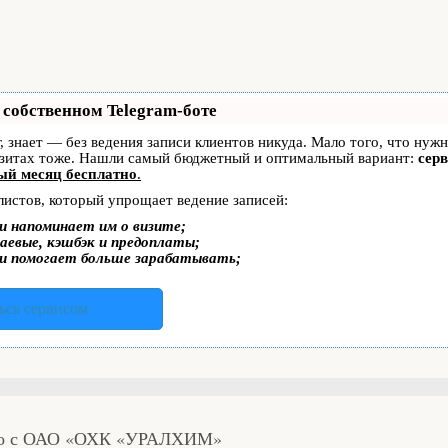
 собственном Telegram-боте
г, знает — без ведения записи клиентов никуда. Мало того, что нуж
изитах тоже. Нашли самый бюджетный и оптимальный вариант:
серв
ый месяц бесплатно
.
листов, который упрощает ведение записей:
и напоминает им о визите;
аевые, кэшбэк и предоплаты;
и помогает больше зарабатывать;
ься сервисом
тво с ОАО «ОХК «УРАЛХИМ»