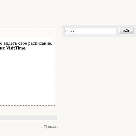
но видеть свое расписание,
ис VisitTime.
[
архив
]