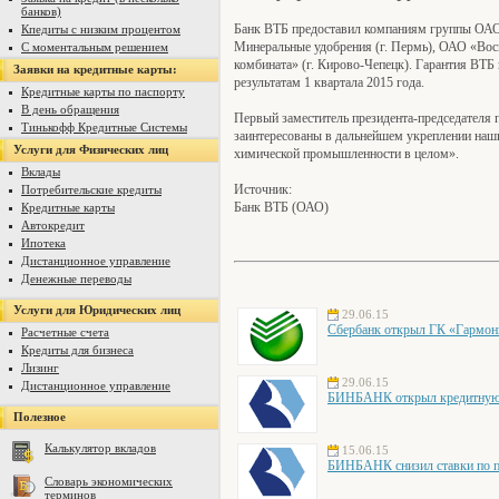
банков)
Банк ВТБ предоставил компаниям группы ОА
Кпедиты с низким процентом
Минеральные удобрения (г. Пермь), ОАО «Вос
С моментальным решением
комбината» (г. Кирово-Чепецк). Гарантия ВТБ 
Заявки на кредитные карты:
результатам 1 квартала 2015 года.
Кредитные карты по паспорту
В день обращения
Первый заместитель президента-председател
Тинькофф Кредитные Системы
заинтересованы в дальнейшем укреплении наш
Услуги для Физических лиц
химической промышленности в целом».
Вклады
Источник:
Потребительские кредиты
Банк ВТБ (ОАО)
Кредитные карты
Автокредит
Ипотека
Дистанционное управление
Денежные переводы
Услуги для Юридических лиц
29.06.15
Сбербанк открыл ГК «Гармони
Расчетные счета
Кредиты для бизнеса
Лизинг
29.06.15
Дистанционное управление
БИНБАНК открыл кредитную 
Полезное
Калькулятор вкладов
15.06.15
БИНБАНК снизил ставки по по
Словарь экономических
терминов