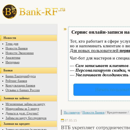
Сервис онлайн-записи на
Новости
Тот, кто работает в сфере услу
Тема дня
но и напоминать клиентам о в
Новости Банков
Для новых пользователей
перв
Новости Экономики
Аналитика
Чат-бот для мастеров и специа
Интервью
—
Сам записывает клиентов 
—
Персонализирует скидки, ч
Банки
—
Увеличивает доходимость 
Банки Екатеринбурга
Рейтинг банков
Консультации банков
Начать пользоват
Отзывы о банках России
Заявки на займы:
Мгновенные займы на карту
Микрозаймы за 5 минут
На главную
/
Новости Банков
/ Кредитование /
Деньги в долг. Срочно!
Займы на карту без проверок
07.05.15
Заявки на кредит:
ВТБ укрепляет сотрудничес
Заявка на кредит (в несколько