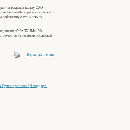
рантия выдана в пользу ОАО
ений Кирово-Чепецкого химического
на добавленную стоимость по
т с холдингом «УРАЛХИМ». Мы
отражаются на развитии российской
Версия для печати
Группе превысил 6,5 млрд руб.