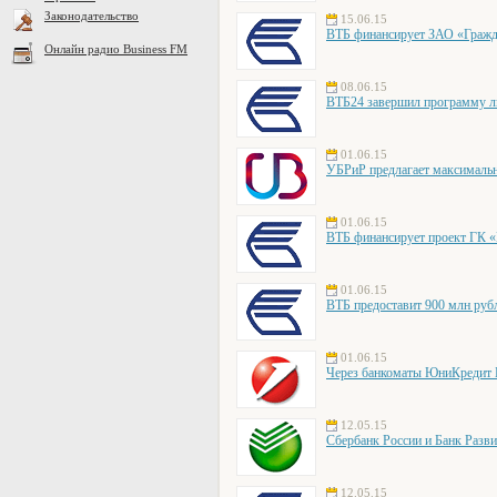
Законодательство
15.06.15
ВТБ финансирует ЗАО «Гражд
Онлайн радио Business FM
08.06.15
ВТБ24 завершил программу ль
01.06.15
УБРиР предлагает максималь
01.06.15
ВТБ финансирует проект ГК 
01.06.15
ВТБ предоставит 900 млн руб
01.06.15
Через банкоматы ЮниКредит Б
12.05.15
Сбербанк России и Банк Разви
12.05.15