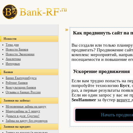
Как продвинуть сайт на 
Новости
Тема дня
Вы создали или только планируе
Новости Банков
продвигать? Продвижение сайта
Новости Экономики
комплекс мероприятий, направ
Аналитика
посещаемости и повышение его
Интервью
Ускорение продвижения
Банки
Банки Екатеринбурга
Если вам трудно попасть на пе
Рейтинг банков
попробуйте технологию
Буст
,
Консультации банков
раз, а первые результаты появ
Отзывы о банках России
Если ни один запрос у вас не п
SeoHammer
за бустер
вернут 
Заявки на займы:
Мгновенные займы на карту
Микрозаймы за 5 минут
Начать продвиж
Деньги в долг. Срочно!
Займы на карту без проверок
Заявки на кредит:
Заявка на кредит (в несколько