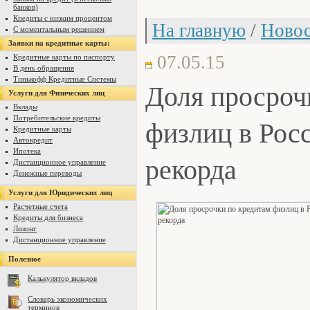
банков)
Кпедиты с низким процентом
На главную
/
Новос
С моментальным решением
Заявки на кредитные карты:
07.05.15
Кредитные карты по паспорту
В день обращения
Тинькофф Кредитные Системы
Доля просроч
Услуги для Физических лиц
Вклады
Потребительские кредиты
физлиц в Рос
Кредитные карты
Автокредит
Ипотека
рекорда
Дистанционное управление
Денежные переводы
Услуги для Юридических лиц
Расчетные счета
Кредиты для бизнеса
Лизинг
Дистанционное управление
Полезное
Калькулятор вкладов
Словарь экономических
терминов