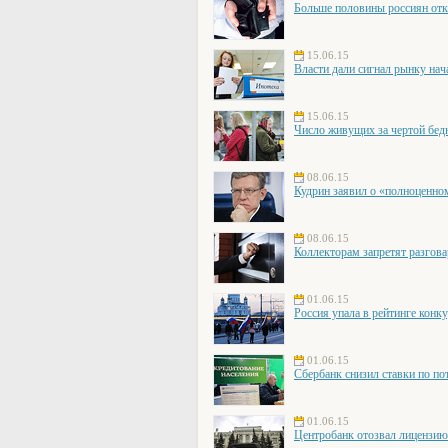
Больше половины россиян отк
15.06.15
Власти дали сигнал рынку нач
15.06.15
Число живущих за чертой бед
08.06.15
Кудрин заявил о «полноценно
08.06.15
Коллекторам запретят разгова
01.06.15
Россия упала в рейтинге конк
01.06.15
Сбербанк снизил ставки по по
01.06.15
Центробанк отозвал лицензи