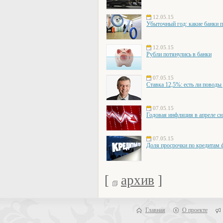
12.05.15
Убыточный год: какие банки 
12.05.15
Рубли потянулись в банки
07.05.15
Ставка 12,5%: есть ли поводы
07.05.15
Годовая инфляция в апреле сн
07.05.15
Доля просрочки по кредитам ф
[
архив
]
Главная
О проекте