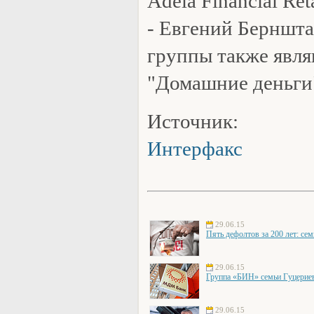
Adela Financial Re
- Евгений Берншта
группы также яв
"Домашние деньги"
Источник:
Интерфакс
29.06.15
Пять дефолтов за 200 лет: се
29.06.15
Группа «БИН» семьи Гуцери
29.06.15