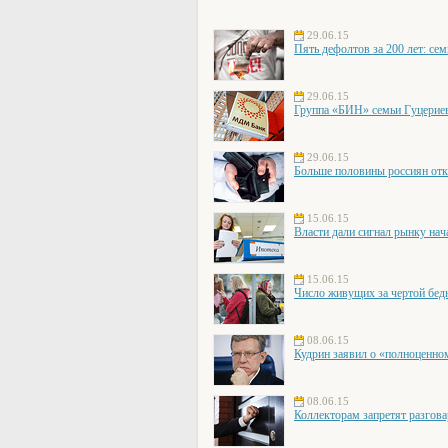
29.06.15
Пять дефолтов за 200 лет: се
29.06.15
Группа «БИН» семьи Гуцери
29.06.15
Больше половины россиян отк
15.06.15
Власти дали сигнал рынку нач
15.06.15
Число живущих за чертой бед
08.06.15
Кудрин заявил о «полноценно
08.06.15
Коллекторам запретят разгова