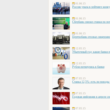
01.06.15
Россия упала в рейтинге конк
01.06.15
Сбербанк снизил ставки по по
01.06.15
Центробанк отозвал лицензи
12.05.15
Убыточный год: какие банки 
12.05.15
Рубли потянулись в банки
07.05.15
Ставка 12,5%: есть ли поводы
07.05.15
Годовая инфляция в апреле сн
07.05.15