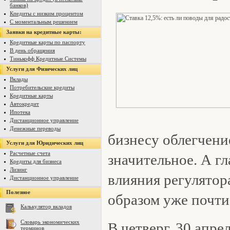
банков)
Кпедиты с низким процентом
С моментальным решением
Заявки на кредитные карты:
Кредитные карты по паспорту
В день обращения
Тинькофф Кредитные Системы
Услуги для Физических лиц
Вклады
Потребительские кредиты
Кредитные карты
Автокредит
Ипотека
Дистанционное управление
Денежные переводы
бизнесу облегчение
Услуги для Юридических лиц
Расчетные счета
значительное. А г
Кредиты для бизнеса
Лизинг
влияния регулятор
Дистанционное управление
Полезное
образом уже почт
Калькулятор вкладов
Словарь экономических
В четверг, 30 апре
терминов