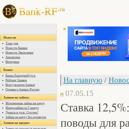
Новости
Тема дня
Новости Банков
Новости Экономики
Аналитика
Интервью
Банки
Банки Екатеринбурга
На главную
/
Новос
Рейтинг банков
Консультации банков
Отзывы о банках России
07.05.15
Заявки на займы:
Ставка 12,5%:
Мгновенные займы на карту
Микрозаймы за 5 минут
Деньги в долг. Срочно!
поводы для р
Займы на карту без проверок
Заявки на кредит:
Заявка на кредит (в несколько