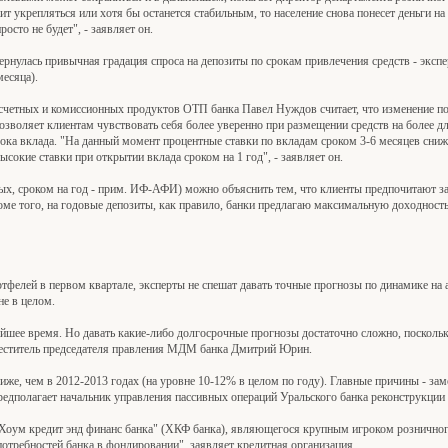
т укрепляться или хотя бы останется стабильным, то население снова понесет деньги н
сто не будет", - заявляет он.
ернулась привычная градация спроса на депозиты по срокам привлечения средств - экс
месяца).
асчетных и комиссионных продуктов ОТП банка Павел Нуждов считает, что изменение по
позволяет клиентам чувствовать себя более уверенно при размещении средств на более д
ока вклада. "На данный момент процентные ставки по вкладам сроком 3-6 месяцев сниж
сокие ставки при открытии вклада сроком на 1 год", - заявляет он.
ых, сроком на год - прим. ИФ-АФИ) можно объяснить тем, что клиенты предпочитают за
ме того, на годовые депозиты, как правило, банки предлагаю максимальную доходность"
ртфелей в первом квартале, эксперты не спешат давать точные прогнозы по динамике на а
е в целом.
шее время. Но давать какие-либо долгосрочные прогнозы достаточно сложно, посколь
меститель председателя правления МДМ банка Дмитрий Юрин.
же, чем в 2012-2013 годах (на уровне 10-12% в целом по году). Главные причины - за
редполагает начальник управления пассивных операций Уральского банка реконструкции
оум кредит энд финанс банка" (ХКФ банка), являющегося крупным игроком розничного 
отребностей банка в фондировании", заявляет кредитная организация.