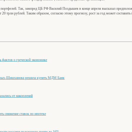
 портфелей. Так, зампред ЦБ РФ Василий Поздышев в конце апреля высказал предполож
т 20 трлн рублей. Таким образом, согласно этому прогнозу, рост за год может составить
мь фактов о греческой экономике
евых-Шишханова решила купить МДМ Банк
азались от накоплений
ать снижение ставок по ипотеке
ности россиян подскочило почти до 16%