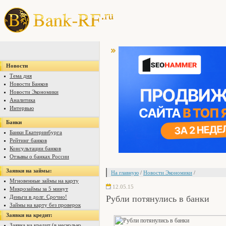
Новости
Тема дня
Новости Банков
Новости Экономики
Аналитика
Интервью
Банки
Банки Екатеринбурга
Рейтинг банков
Консультации банков
Отзывы о банках России
Заявки на займы:
На главную
/
Новости Экономики
/
Мгновенные займы на карту
12.05.15
Микрозаймы за 5 минут
Рубли потянулись в банки
Деньги в долг. Срочно!
Займы на карту без проверок
Заявки на кредит:
Заявка на кредит (в несколько