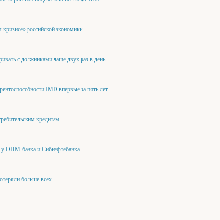
м кризисе» российской экономики
ривать с должниками чаще двух раз в день
урентоспособности IMD впервые за пять лет
требительским кредитам
ю у ОПМ-банка и Сибнефтебанка
потеряли больше всех