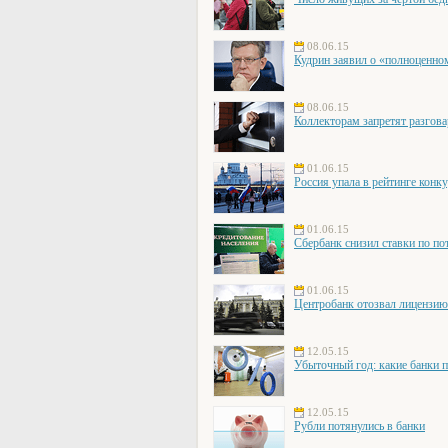
08.06.15
Кудрин заявил о «полноценно
08.06.15
Коллекторам запретят разгова
01.06.15
Россия упала в рейтинге конк
01.06.15
Сбербанк снизил ставки по по
01.06.15
Центробанк отозвал лицензи
12.05.15
Убыточный год: какие банки 
12.05.15
Рубли потянулись в банки