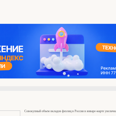
Совокупный объем вкладов физлиц в России в январе-марте увеличил