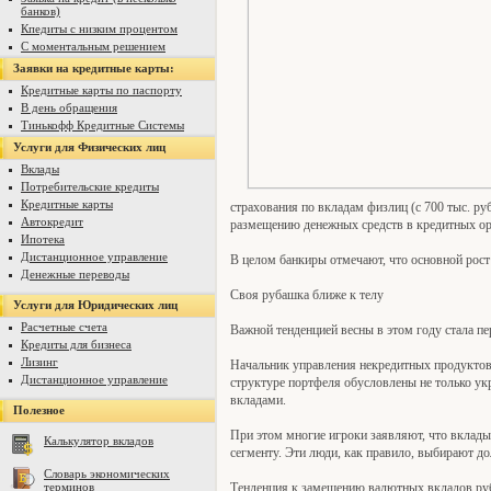
банков)
Кпедиты с низким процентом
С моментальным решением
Заявки на кредитные карты:
Кредитные карты по паспорту
В день обращения
Тинькофф Кредитные Системы
Услуги для Физических лиц
Вклады
Потребительские кредиты
Кредитные карты
страхования по вкладам физлиц (с 700 тыс. ру
Автокредит
размещению денежных средств в кредитных ор
Ипотека
Дистанционное управление
В целом банкиры отмечают, что основной рост
Денежные переводы
Своя рубашка ближе к телу
Услуги для Юридических лиц
Расчетные счета
Важной тенденцией весны в этом году стала п
Кредиты для бизнеса
Лизинг
Начальник управления некредитных продуктов 
Дистанционное управление
структуре портфеля обусловлены не только ук
вкладами.
Полезное
При этом многие игроки заявляют, что вклады
Калькулятор вкладов
сегменту. Эти люди, как правило, выбирают д
Словарь экономических
Тенденция к замещению валютных вкладов рубл
терминов