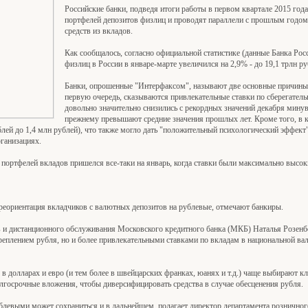
Российские банки, подведя итоги работы в первом квартале 2015 года
портфелей депозитов физлиц и проводят параллели с прошлым годом,
средств из вкладов.
Как сообщалось, согласно официальной статистике (данные Банка Рос
физлиц в России в январе-марте увеличился на 2,9% - до 19,1 трлн ру
Банки, опрошенные "Интерфаксом", называют две основные причины 
первую очередь, сказываются привлекательные ставки по сберегател
довольно значительно снизились с рекордных значений декабря минувш
прежнему превышают средние значения прошлых лет. Кроме того, в 
блей до 1,4 млн рублей), что также могло дать "положительный психологический эффект
ганизациях.
 портфелей вкладов пришелся все-таки на январь, когда ставки были максимально высок
ереориентация вкладчиков с валютных депозитов на рублевые, отмечают банкиры.
и дистанционного обслуживания Московского кредитного банка (МКБ) Наталья Розенбер
реплением рубля, но и более привлекательными ставками по вкладам в национальной в
 в долларах и евро (и тем более в швейцарских франках, юанях и т.д.) чаще выбирают 
олгосрочные вложения, чтобы диверсифицировать средства в случае обесценения рубля.
евыми может сохраниться и в дальнейшем, полагает директор департамента розничного