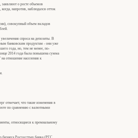
, заявляют о росте объемов
 когда, напротив, наблюдался отток
сии), совокупный объем вкладов
блей.
увеличения спроса на депозиты. В
ьным банковским продуктам - они уже
его года, но, тем не менее, по-
конце 2014 года была повышена сумма
" на отношение населения к
и.
г отмечает, что такие изменения в
алюте по сравнению с валютными
клиенты, относящиеся к премиальному
 бизнеса Росгосстрах банка (РГС