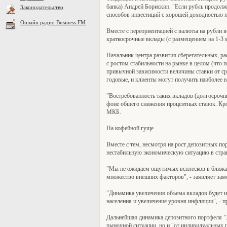
банка) Андрей Борискин. "Если рубль продолжи
Законодательство
способов инвестиций с хорошей доходностью про
Онлайн радио Business FM
Вместе с переориентацией с валюты на рубли в
краткосрочные вклады (с размещением на 1-3 
Начальник центра развития сберегательных, р
с ростом стабильности на рынке в целом (что 
привычной зависимости величины ставки от ср
годовые, и клиенты могут получить наиболее вы
"Востребованность таких вкладов (долгосрочн
фоне общего снижения процентных ставок. Кро
МКБ.
На кофейной гуще
Вместе с тем, несмотря на рост депозитных по
нестабильную экономическую ситуацию в стран
"Мы не ожидаем ощутимых всплесков в ближай
множество внешних факторов", - заявляет за
"Динамика увеличения объема вкладов будет ни
населения и увеличение уровня инфляции", - п
Дальнейшая динамика депозитного портфеля "Х
рыночной ситуации, но и "от индивидуальных п