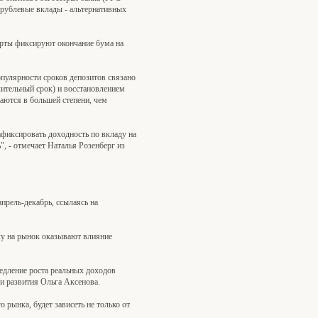
а рублевые вклады - альтернативных
перты фиксируют окончание бума на
пулярности сроков депозитов связано
лительный срок) и восстановлением
аются в большей степени, чем
фиксировать доходность по вкладу на
, - отмечает Наталья Розенберг из
прель-декабрь, ссылаясь на
ку на рынок оказывают влияние
медление роста реальных доходов
 и развития Ольга Аксенова.
рынка, будет зависеть не только от