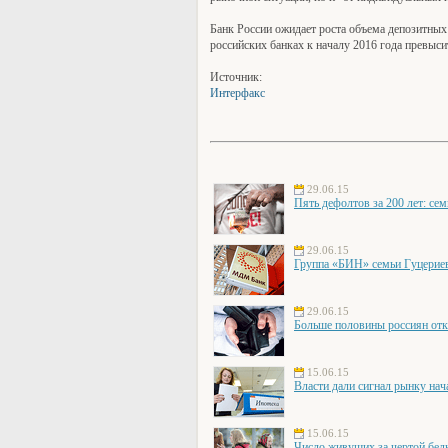
Банк России ожидает роста объема депозитных
российских банках к началу 2016 года превыси
Источник:
Интерфакс
29.06.15
Пять дефолтов за 200 лет: се
29.06.15
Группа «БИН» семьи Гуцери
29.06.15
Больше половины россиян отк
15.06.15
Власти дали сигнал рынку нач
15.06.15
Число живущих за чертой бед