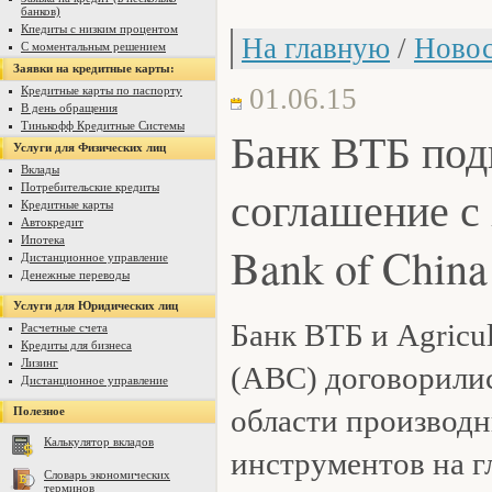
банков)
Кпедиты с низким процентом
На главную
/
Новос
С моментальным решением
Заявки на кредитные карты:
01.06.15
Кредитные карты по паспорту
В день обращения
Тинькофф Кредитные Системы
Банк ВТБ под
Услуги для Физических лиц
Вклады
Потребительские кредиты
соглашение с 
Кредитные карты
Автокредит
Ипотека
Bank of China
Дистанционное управление
Денежные переводы
Услуги для Юридических лиц
Банк ВТБ и Agricul
Расчетные счета
Кредиты для бизнеса
Лизинг
(ABC) договорилис
Дистанционное управление
области производ
Полезное
Калькулятор вкладов
инструментов на г
Словарь экономических
терминов