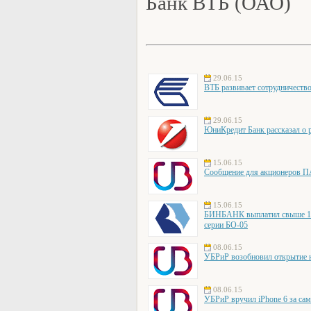
Банк ВТБ (ОАО)
29.06.15
ВТБ развивает сотрудниче
29.06.15
ЮниКредит Банк рассказал о р
15.06.15
Сообщение для акционеров 
15.06.15
БИНБАНК выплатил свыше 139
серии БО-05
08.06.15
УБРиР возобновил открытие 
08.06.15
УБРиР вручил iPhone 6 за с