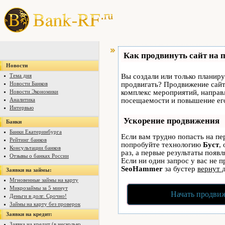
Как продвинуть сайт на 
Новости
Тема дня
Вы создали или только планируе
Новости Банков
продвигать? Продвижение сайта
Новости Экономики
комплекс мероприятий, направ
Аналитика
посещаемости и повышение его
Интервью
Ускорение продвижения
Банки
Банки Екатеринбурга
Если вам трудно попасть на пе
Рейтинг банков
попробуйте технологию
Буст
,
Консультации банков
раз, а первые результаты появ
Отзывы о банках России
Если ни один запрос у вас не п
SeoHammer
за бустер
вернут 
Заявки на займы:
Мгновенные займы на карту
Микрозаймы за 5 минут
Начать продвиж
Деньги в долг. Срочно!
Займы на карту без проверок
Заявки на кредит:
Заявка на кредит (в несколько