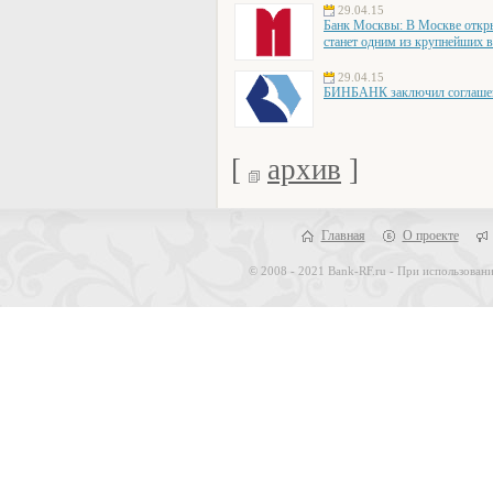
29.04.15
Банк Москвы: В Москве откры
станет одним из крупнейших 
29.04.15
БИНБАНК заключил соглашени
[
архив
]
Главная
О проекте
© 2008 - 2021 Bank-RF.ru - При использовани