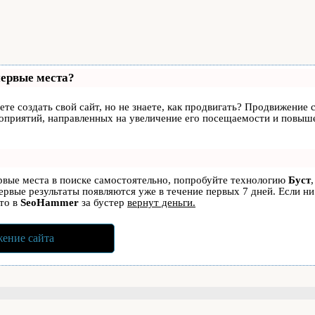
первые места?
те создать свой сайт, но не знаете, как продвигать? Продвижение с
роприятий, направленных на увеличение его посещаемости и повыше
ервые места в поиске самостоятельно, попробуйте технологию
Буст
первые результаты появляются уже в течение первых 7 дней. Если ни
 то в
SeoHammer
за бустер
вернут деньги.
ение сайта