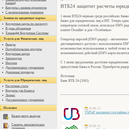
банков)
ВТБ24 защитит расчеты юрид
Кпедиты с низким процентом
С моментальным решением
1 июня ВТБ24 первым среди российских банков
Заявки на кредитные карты:
банке для юридических лиц и ИП. Теперь одно
Кредитные карты по паспорту
операторов сотовой связи, используя EMV-ри
В день обращения
клиент Онлайн» и для «Телебанка».
Тинькофф Кредитные Системы
Услуги для Физических лиц
Генератор паролей (EMV-ридер) – автономное 
дистанционного доступа с использованием EMV
Вклады
возможностью использования в любой точке м
Потребительские кредиты
мошеннических действий (EMV-карта является
Кредитные карты
Автокредит
С 1 июня предложение доступно юридическим л
Ипотека
присутствия банка в России. Приобрести ридер
Дистанционное управление
Денежные переводы
Источник:
Услуги для Юридических лиц
Банк ВТБ 24 (ЗАО)
Расчетные счета
Кредиты для бизнеса
Лизинг
Дистанционное управление
Полезное
29.06.15
УБРиР расширил географию пр
Калькулятор вкладов
Словарь экономических
29.06.15
терминов