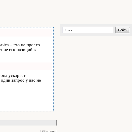
айта – это не просто
ние его позиций в
, она ускоряет
 один запрос у вас не
[
архив
]