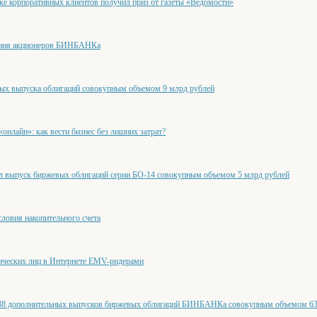
ке корпоративных клиентов получил приз от газеты «Ведомости»
ания акционеров БИНБАНКа
х выпуска облигаций совокупным объемом 9 млрд рублей
нлайн»: как вести бизнес без лишних затрат?
выпуск биржевых облигаций серии БО-14 совокупным объемом 5 млрд рублей
ловия накопительного счета
ических лиц в Интернете EMV-ридерами
38 дополнительных выпусков биржевых облигаций БИНБАНКа совокупным объемом 63