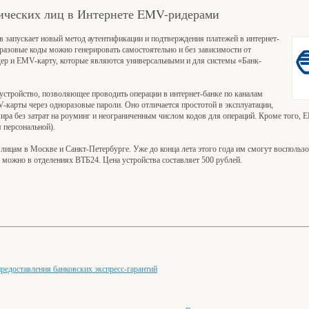
ических лиц в Интернете EMV-ридерами
 запускает новый метод аутентификации и подтверждения платежей в интернет-
разовые коды можно генерировать самостоятельно и без зависимости от
дер и EMV-карту, которые являются универсальными и для системы «Банк-
устройство, позволяющее проводить операции в интернет-банке по каналам
-карты через одноразовые пароли. Оно отличается простотой в эксплуатации,
ира без затрат на роуминг и неограниченным числом кодов для операций. Кроме того,
 персональной).
ицам в Москве и Санкт-Петербурге. Уже до конца лета этого года им смогут воспользо
 можно в отделениях ВТБ24. Цена устройства составляет 500 рублей.
едоставления банковских экспресс-гарантий