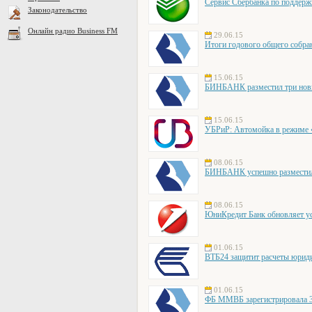
Сервис Сбербанка по поддерж
Законодательство
Онлайн радио Business FM
29.06.15
Итоги годового общего собр
15.06.15
БИНБАНК разместил три новы
15.06.15
УБРиР: Автомойка в режиме «о
08.06.15
БИНБАНК успешно разместил 
08.06.15
ЮниКредит Банк обновляет ус
01.06.15
ВТБ24 защитит расчеты юрид
01.06.15
ФБ ММВБ зарегистрировала 