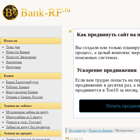
Как продвинуть сайт на 
Новости
Тема дня
Вы создали или только планируе
Новости Банков
процесс, а целый комплекс ме
Новости Экономики
поисковых системах.
Аналитика
Интервью
Ускорение продвижения
Банки
Если вам трудно попасть на п
Банки Екатеринбурга
продвижение в десятки раз, а 
Рейтинг банков
продвинется в Топ10 за месяц,
Консультации банков
Отзывы о банках России
Начать продвиж
Заявки на займы:
Мгновенные займы на карту
Микрозаймы за 5 минут
Деньги в долг. Срочно!
Займы на карту без проверок
На главную
/
Новости Банков
/ Интересное /
Заявки на кредит:
01.06.15
Заявка на кредит (в несколько