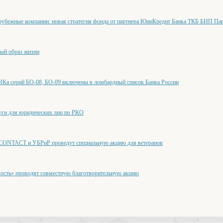
рубежные компании: новая стратегия фонда от партнера ЮниКредит Банка ТКБ БНП Па
вый образ жизни
а серий БО-08, БО-09 включены в ломбардный список Банка России
уги для юридических лиц по РКО
 CONTACT и УБРиР проведут специальную акцию для ветеранов
дость» проводят совместную благотворительную акцию