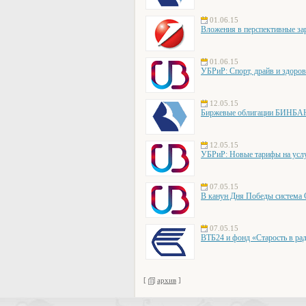
01.06.15
Вложения в перспективные за
01.06.15
УБРиР: Спорт, драйв и здоро
12.05.15
Биржевые облигации БИНБАНК
12.05.15
УБРиР: Новые тарифы на усл
07.05.15
В канун Дня Победы система
07.05.15
ВТБ24 и фонд «Старость в ра
[
архив
]