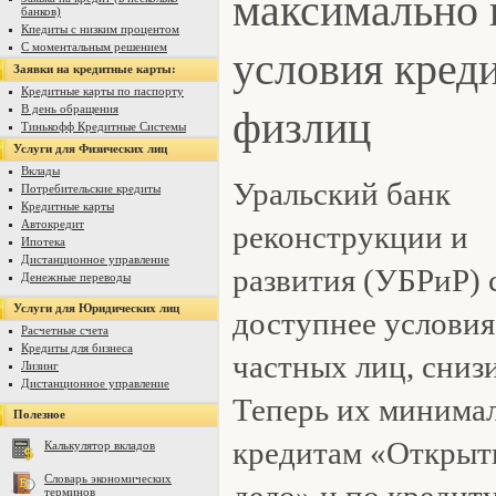
максимально
банков)
Кпедиты с низким процентом
условия кред
С моментальным решением
Заявки на кредитные карты:
Кредитные карты по паспорту
физлиц
В день обращения
Тинькофф Кредитные Системы
Услуги для Физических лиц
Вклады
Уральский банк
Потребительские кредиты
Кредитные карты
Автокредит
реконструкции и
Ипотека
Дистанционное управление
развития (УБРиР) 
Денежные переводы
Услуги для Юридических лиц
доступнее условия
Расчетные счета
Кредиты для бизнеса
частных лиц, снизи
Лизинг
Дистанционное управление
Теперь их минима
Полезное
кредитам «Открыт
Калькулятор вкладов
Словарь экономических
дело» и по кредит
терминов