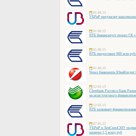
01.06.15
УБРиР предлагает максималь
01.06.15
ВТБ финансирует проект ГК 
01.06.15
ВТБ предоставит 900 млн руб
01.06.15
Через банкоматы ЮниКредит Б
12.05.15
Сбербанк России и Банк Разв
на цели торгового финансиро
12.05.15
ВТБ развивает финансирован
07.05.15
УБРиР и ЛенСпецСМУ подписа
размере 1,5 млрд руб