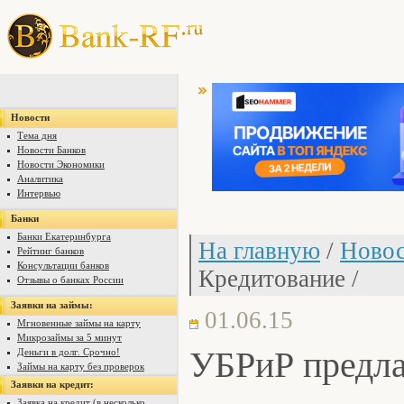
Новости
Тема дня
Новости Банков
Новости Экономики
Аналитика
Интервью
Банки
Банки Екатеринбурга
На главную
/
Новос
Рейтинг банков
Консультации банков
Кредитование /
Отзывы о банках России
Заявки на займы:
01.06.15
Мгновенные займы на карту
Микрозаймы за 5 минут
УБРиР предла
Деньги в долг. Срочно!
Займы на карту без проверок
Заявки на кредит:
Заявка на кредит (в несколько