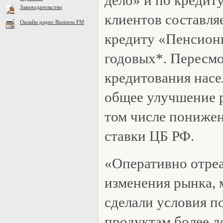
Законодательство
клиентов составля
Онлайн радио Business FM
кредиту «Пенсио
годовых*. Пересм
кредитования насе
общее улучшение 
том числе пониже
ставки ЦБ РФ.
«Оперативно отреа
изменения рынка, 
сделали условия п
продуктам более 