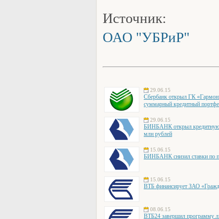
Источник:
ОАО "УБРиР"
29.06.15
Сбербанк открыл ГК «Гармони
суммарный кредитный портфел
29.06.15
БИНБАНК открыл кредитную 
млн рублей
15.06.15
БИНБАНК снизил ставки по по
15.06.15
ВТБ финансирует ЗАО «Гражд
08.06.15
ВТБ24 завершил программу ль