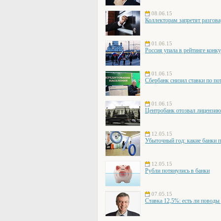
08.06.15
Коллекторам запретят разгова
01.06.15
Россия упала в рейтинге конк
01.06.15
Сбербанк снизил ставки по по
01.06.15
Центробанк отозвал лицензи
12.05.15
Убыточный год: какие банки 
12.05.15
Рубли потянулись в банки
07.05.15
Ставка 12,5%: есть ли поводы