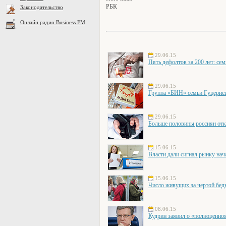
РБК
Законодательство
Онлайн радио Business FM
29.06.15
Пять дефолтов за 200 лет: се
29.06.15
Группа «БИН» семьи Гуцери
29.06.15
Больше половины россиян отк
15.06.15
Власти дали сигнал рынку нач
15.06.15
Число живущих за чертой бед
08.06.15
Кудрин заявил о «полноценно