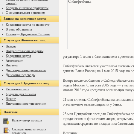
банков)
Кпедиты с низким процентом
С моментальным решением
Заявки на кредитные карты:
Кредитные карты по паспорту
В день обращения
Тинькофф Кредитные Системы
Услуги для Физических лиц
Вклады
Потребительские кредиты
Кредитные карты
регулятора 1 июня в банк назначена временная
Автокредит
Ипотека
Сибнефтебанк является участником системы ст
Дистанционное управление
данным Банка России, на 1 мая 2015 года по в
Денежные переводы
Вскоре после сообщения о Сибнефтебанке стал
Услуги для Юридических лиц
года в Москве. С августа 2005 года — участни
Расчетные счета
итогам 2013 года кредитная организация получ
Кредиты для бизнеса
Лизинг
21 мая клиенты Сибнефтебанка начали жаловат
Дистанционное управление
о возможном отзыве лицензии у банка.
Полезное
25 мая Центробанк ввел для Сибнефтебанка ог
юридическим и физическим лицам, открывать б
Калькулятор вкладов
привлекать средства во вклады и на банковски
Словарь экономических
Источник:
терминов