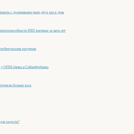
ривать с должниками чаще двух раз в день
урентоспособности IMD впервые за пять лет
требительским кредитам
ю у ОПМ-банка и Сибнефтебанка
потеряли больше всех
 для радости?