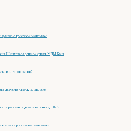
мь фактов о греческой экономике
евых-Шишханова решила купить МДМ Банк
азались от накоплений
ать снижение ставок по ипотеке
ности россиян подскочило почти до 16%
м кризисе» российской экономики