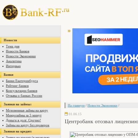
Новости
Тема дня
Новости Банков
Новости Экономики
Аналитика
Интервью
Банки
Банки Екатеринбурга
Рейтинг банков
Консультации банков
Отзывы о банках России
Заявки на займы:
На главную
/
Новости Экономики
/
Мгновенные займы на карту
01.06.15
Микрозаймы за 5 минут
Центробанк отозвал лицензи
Деньги в долг. Срочно!
Займы на карту без проверок
Заявки на кредит:
Заявка на кредит (в несколько