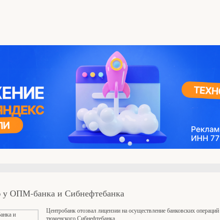
ю у ОПМ-банка и Сибнефтебанка
Центробанк отозвал лицензии на осуществление банковских операци
тюменского Сибнефтебанка