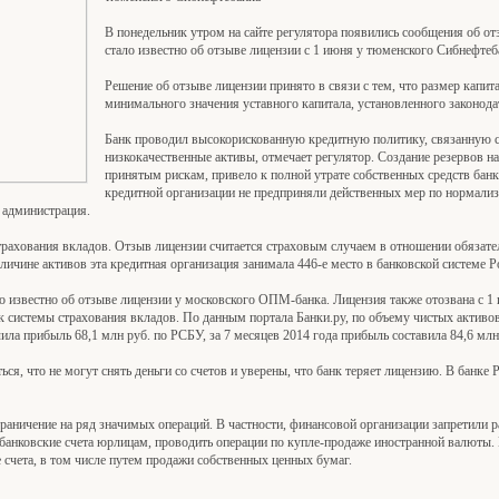
В понедельник утром на сайте регулятора появились сообщения об от
стало известно об отзыве лицензии с 1 июня у тюменского Сибнефтеб
Решение об отзыве лицензии принято в связи с тем, что размер капи
минимального значения уставного капитала, установленного законода
Банк проводил высокорискованную кредитную политику, связанную с
низкокачественные активы, отмечает регулятор. Создание резервов 
принятым рискам, привело к полной утрате собственных средств банк
кредитной организации не предприняли действенных мер по нормализ
 администрация.
рахования вкладов. Отзыв лицензии считается страховым случаем в отношении обязател
еличине активов эта кредитная организация занимала 446-е место в банковской системе Р
о известно об отзыве лицензии у московского ОПМ-банка. Лицензия также отозвана с 1 
к системы страхования вкладов. По данным портала Банки.ру, по объему чистых активов
ила прибыль 68,1 млн руб. по РСБУ, за 7 месяцев 2014 года прибыль составила 84,6 млн
ься, что не могут снять деньги со счетов и уверены, что банк теряет лицензию. В бан
раничение на ряд значимых операций. В частности, финансовой организации запретили р
анковские счета юрлицам, проводить операции по купле-продаже иностранной валюты. 
е счета, в том числе путем продажи собственных ценных бумаг.