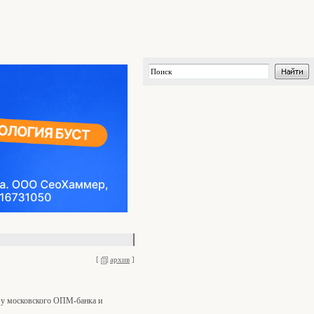
[
архив
]
й у московского ОПМ-банка и