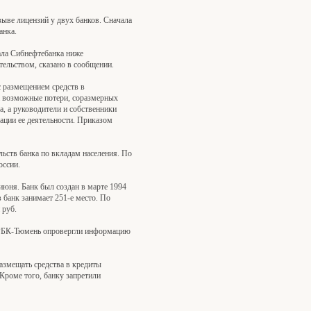
зыве лицензий у двух банков. Сначала
анка.
тала Сибнефтебанка ниже
тельством, сказано в сообщении.
 размещением средств в
на возможные потери, соразмерных
а, а руководители и собственники
ации ее деятельности. Приказом
ьств банка по вкладам населения. По
оссии.
июня. Банк был создан в марте 1994
 банк занимает 251-е место. По
 руб.
ке РБК-Тюмень опровергли информацию
азмещать средства в кредиты
Кроме того, банку запретили