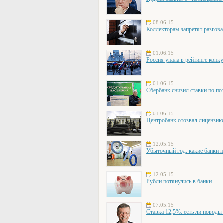
08.06.15
Коллекторам запретят разгова
01.06.15
Россия упала в рейтинге конк
01.06.15
Сбербанк снизил ставки по по
01.06.15
Центробанк отозвал лицензи
12.05.15
Убыточный год: какие банки 
12.05.15
Рубли потянулись в банки
07.05.15
Ставка 12,5%: есть ли поводы