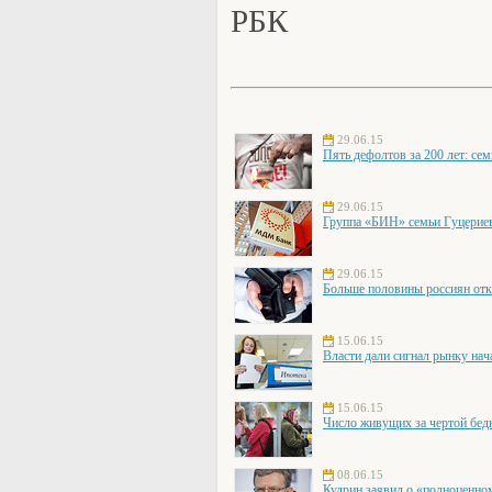
РБК
29.06.15
Пять дефолтов за 200 лет: се
29.06.15
Группа «БИН» семьи Гуцери
29.06.15
Больше половины россиян отк
15.06.15
Власти дали сигнал рынку нач
15.06.15
Число живущих за чертой бед
08.06.15
Кудрин заявил о «полноценно