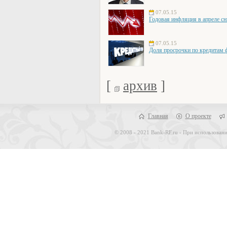
07.05.15
Годовая инфляция в апреле сн
07.05.15
Доля просрочки по кредитам ф
[
архив
]
Главная
О проекте
© 2008 - 2021 Bank-RF.ru - При использовани