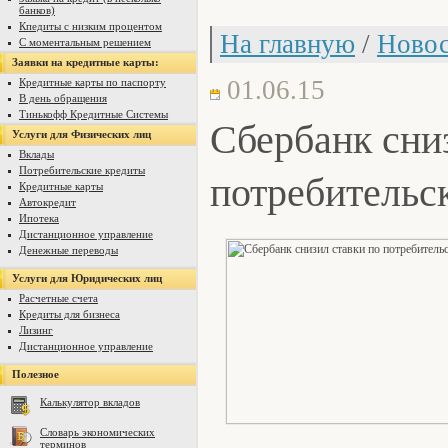
банков)
Кпедиты с низким процентом
На главную
/
Новос
С моментальным решением
Заявки на кредитные карты:
01.06.15
Кредитные карты по паспорту
В день обращения
Тинькофф Кредитные Системы
Сбербанк сни
Услуги для Физических лиц
Вклады
Потребительские кредиты
потребительс
Кредитные карты
Автокредит
Ипотека
Дистанционное управление
Денежные переводы
Услуги для Юридических лиц
Расчетные счета
Кредиты для бизнеса
Лизинг
Дистанционное управление
Полезное
Калькулятор вкладов
Словарь экономических
терминов