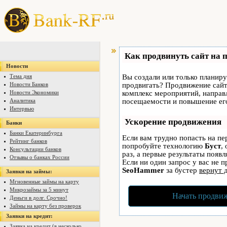
Как продвинуть сайт на 
Новости
Тема дня
Вы создали или только планируе
Новости Банков
продвигать? Продвижение сайта
Новости Экономики
комплекс мероприятий, направ
Аналитика
посещаемости и повышение его
Интервью
Ускорение продвижения
Банки
Банки Екатеринбурга
Если вам трудно попасть на пе
Рейтинг банков
попробуйте технологию
Буст
,
Консультации банков
раз, а первые результаты появ
Отзывы о банках России
Если ни один запрос у вас не п
SeoHammer
за бустер
вернут 
Заявки на займы:
Мгновенные займы на карту
Микрозаймы за 5 минут
Начать продвиж
Деньги в долг. Срочно!
Займы на карту без проверок
Заявки на кредит:
Заявка на кредит (в несколько