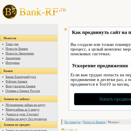
Как продвинуть сайт на 
Новости
Тема дня
Вы создали или только планируе
Новости Банков
процесс, а целый комплекс ме
Новости Экономики
поисковых системах.
Аналитика
Интервью
Ускорение продвижения
Банки
Если вам трудно попасть на п
Банки Екатеринбурга
продвижение в десятки раз, а 
Рейтинг банков
продвинется в Топ10 за месяц,
Консультации банков
Отзывы о банках России
Начать продвиж
Заявки на займы:
Мгновенные займы на карту
Микрозаймы за 5 минут
Деньги в долг. Срочно!
Займы на карту без проверок
На главную
/
Новости Банков
/ Вклады /
Заявки на кредит:
15.06.15
Заявка на кредит (в несколько