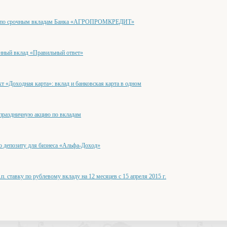
ки по срочным вкладам Банка «АГРОПРОМКРЕДИТ»
нный вклад «Правильный ответ»
т «Доходная карта»: вклад и банковская карта в одном
 праздничную акцию по вкладам
о депозиту для бизнеса «Альфа-Доход»
п. ставку по рублевому вкладу на 12 месяцев с 15 апреля 2015 г.