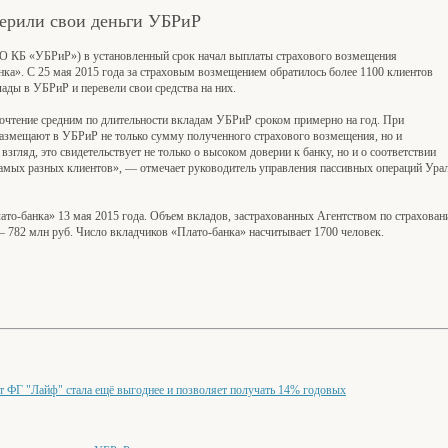
ерили свои деньги УБРиР
АО КБ «УБРиР») в установленный срок начал выплаты страхового возмещения
ка». С 25 мая 2015 года за страховым возмещением обратилось более 1100 клиентов
ады в УБРиР и перевели свои средства на них.
очтение средним по длительности вкладам УБРиР сроком примерно на год. При
азмещают в УБРиР не только сумму полученного страхового возмещения, но и
згляд, это свидетельствует не только о высоком доверии к банку, но и о соответствии
амых разных клиентов», — отмечает руководитель управления пассивных операций Урал
то-банка» 13 мая 2015 года. Объем вкладов, застрахованных Агентством по страхован
 782 млн руб. Число вкладчиков «Плато-банка» насчитывает 1700 человек.
т ФГ "Лайф" стала ещё выгоднее и позволяет получать 14% годовых