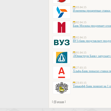
03.04.15
Изменены процентные став
02.04.15
Банк Москвы продлевает сезо
02.04.15
ВУЗ-банк представляет продук
01.04.15
«Юниаструм Банк» запускает
27.03.15
Альфа-Банк повысил ставки п
23.03.15
Тинькофф Банк понизит на 1 п.
[
архив
]