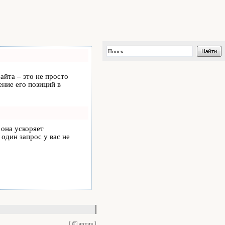
айта – это не просто
ние его позиций в
, она ускоряет
 один запрос у вас не
[
архив
]