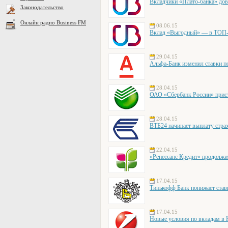
Вкладчики «Плато-банка» дов
Законодательство
Онлайн радио Business FM
08.06.15
Вклад «Выгодный» — в ТОП-1
29.04.15
Альфа-Банк изменил ставки п
28.04.15
ОАО «Сбербанк России» прис
28.04.15
ВТБ24 начинает выплату стра
22.04.15
«Ренессанс Кредит» продолжи
17.04.15
Тинькофф Банк понижает ставк
17.04.15
Новые условия по вкладам в