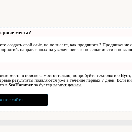
первые места?
те создать свой сайт, но не знаете, как продвигать? Продвижение с
роприятий, направленных на увеличение его посещаемости и повыше
ервые места в поиске самостоятельно, попробуйте технологию
Буст
первые результаты появляются уже в течение первых 7 дней. Если ни
 то в
SeoHammer
за бустер
вернут деньги.
ение сайта