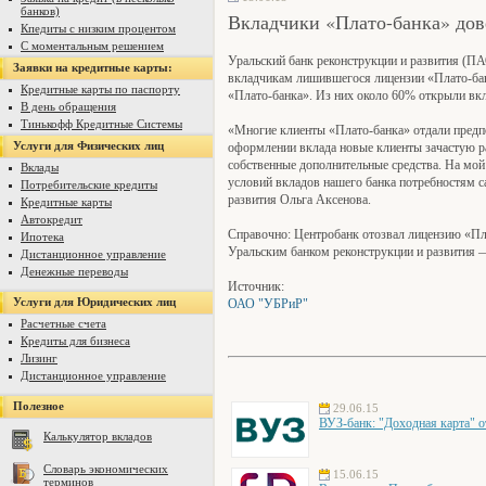
банков)
Вкладчики «Плато-банка» дов
Кпедиты с низким процентом
С моментальным решением
Уральский банк реконструкции и развития (П
Заявки на кредитные карты:
вкладчикам лишившегося лицензии «Плато-бан
Кредитные карты по паспорту
«Плато-банка». Из них около 60% открыли вкл
В день обращения
Тинькофф Кредитные Системы
«Многие клиенты «Плато-банка» отдали предп
Услуги для Физических лиц
оформлении вклада новые клиенты зачастую р
собственные дополнительные средства. На мой в
Вклады
условий вкладов нашего банка потребностям с
Потребительские кредиты
развития Ольга Аксенова.
Кредитные карты
Автокредит
Справочно: Центробанк отозвал лицензию «Пла
Ипотека
Уральским банком реконструкции и развития —
Дистанционное управление
Денежные переводы
Источник:
Услуги для Юридических лиц
ОАО "УБРиР"
Расчетные счета
Кредиты для бизнеса
Лизинг
Дистанционное управление
Полезное
29.06.15
ВУЗ-банк: "Доходная карта" о
Калькулятор вкладов
Словарь экономических
15.06.15
терминов