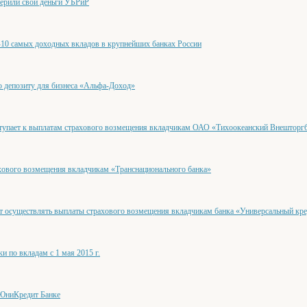
ерили свои деньги УБРиР
0 самых доходных вкладов в крупнейших банках России
о депозиту для бизнеса «Альфа-Доход»
тупает к выплатам страхового возмещения вкладчикам ОАО «Тихоокеанский Внешторг
хового возмещения вкладчикам «Транснационального банка»
т осуществлять выплаты страхового возмещения вкладчикам банка «Универсальный кр
и по вкладам с 1 мая 2015 г.
 ЮниКредит Банке