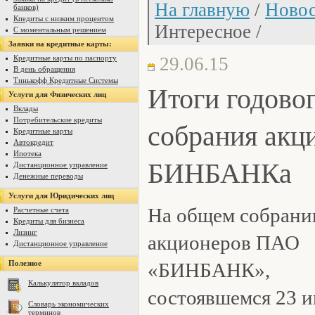
На главную
/
Новос
банков)
Кпедиты с низким процентом
Интересное /
С моментальным решением
Заявки на кредитные карты:
Кредитные карты по паспорту
29.06.15
В день обращения
Тинькофф Кредитные Системы
Итоги годово
Услуги для Физических лиц
Вклады
Потребительские кредиты
собрания акц
Кредитные карты
Автокредит
Ипотека
БИНБАНКа
Дистанционное управление
Денежные переводы
Услуги для Юридических лиц
На общем собрани
Расчетные счета
Кредиты для бизнеса
Лизинг
акционеров ПАО
Дистанционное управление
Полезное
«БИНБАНК»,
Калькулятор вкладов
состоявшемся 23 и
Словарь экономических
терминов