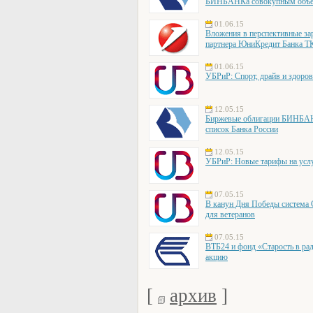
БИНБАНКа совокупным объе
01.06.15
Вложения в перспективные за
партнера ЮниКредит Банка Т
01.06.15
УБРиР: Спорт, драйв и здоро
12.05.15
Биржевые облигации БИНБАН
список Банка России
12.05.15
УБРиР: Новые тарифы на усл
07.05.15
В канун Дня Победы система
для ветеранов
07.05.15
ВТБ24 и фонд «Старость в ра
акцию
[
архив
]