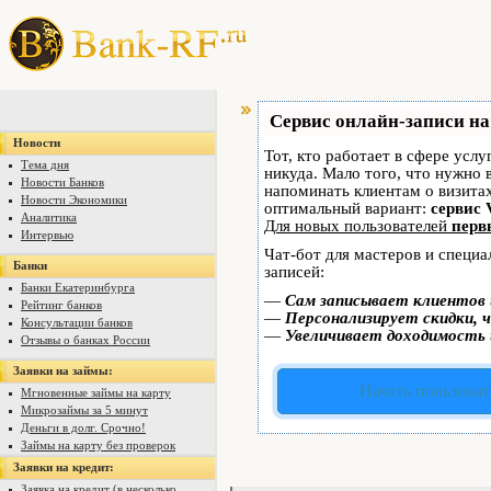
Сервис онлайн-записи на
Новости
Тот, кто работает в сфере услу
Тема дня
никуда. Мало того, что нужно 
Новости Банков
напоминать клиентам о визит
Новости Экономики
оптимальный вариант:
сервис 
Аналитика
Для новых пользователей
перв
Интервью
Чат-бот для мастеров и специ
Банки
записей:
Банки Екатеринбурга
—
Сам записывает клиентов 
Рейтинг банков
—
Персонализирует скидки, ч
Консультации банков
—
Увеличивает доходимость 
Отзывы о банках России
Заявки на займы:
Начать пользоват
Мгновенные займы на карту
Микрозаймы за 5 минут
Деньги в долг. Срочно!
Займы на карту без проверок
Заявки на кредит:
Заявка на кредит (в несколько