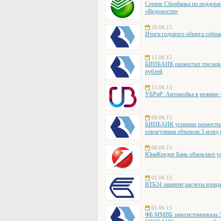
Сервис Сбербанка по поддерж
«Ведомости»
29.06.15
Итоги годового общего собр
15.06.15
БИНБАНК разместил три новы
рублей
15.06.15
УБРиР: Автомойка в режиме «о
08.06.15
БИНБАНК успешно разместил 
совокупным объемом 5 млрд 
08.06.15
ЮниКредит Банк обновляет ус
01.06.15
ВТБ24 защитит расчеты юрид
01.06.15
ФБ ММВБ зарегистрировала 3